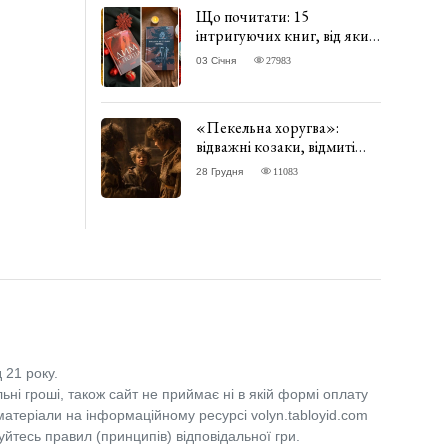
Що почитати: 15
інтригуючих книг, від яких
важко відірватись. ФОТО
03 Січня
27983
«Пекельна хоругва»:
відважні козаки, відмиті
чорти та відчайдушний
28 Грудня
11083
домовик Веніамін. ВІДГУК
 21 року.
льні гроші, також сайт не приймає ні в якій формі оплату
 матеріали на інформаційному ресурсі volyn.tabloyid.com
уйтесь правил (принципів) відповідальної гри.