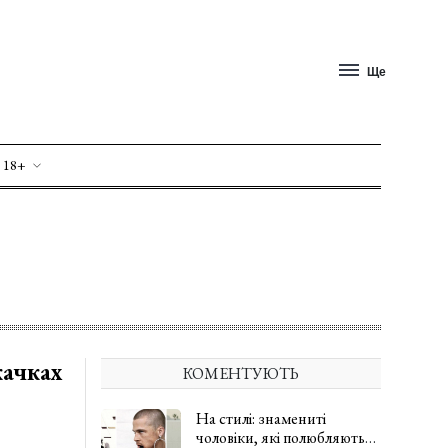
Ще
 18+
качках
КОМЕНТУЮТЬ
На стилі: знамениті
чоловіки, які полюбляють