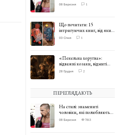
одягати сукні. ФОТО
08 Березня
1
Що почитати: 15
інтригуючих книг, від яких
важко відірватись. ФОТО
03 Січня
1
«Пекельна хоругва»:
відважні козаки, відмиті
чорти та відчайдушний
28 Грудня
2
домовик Веніамін. ВІДГУК
ПЕРЕГЛЯДАЮТЬ
На стилі: знамениті
чоловіки, які полюбляють
одягати сукні. ФОТО
08 Березня
7813