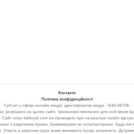
Контакти
Політика конфіденційності
Суб'єкт у сфері онлайн-медіа; ідентифікатор медіа - R40-06706.
и, розміщені на цьому сайті, призначені виключно для осіб віком від
.
Сайт volyn.tabloyid.com не проводить ігри на реальні та/або віртуа
в’язані з азартними іграми, букмекерами чи тоталізаторами. Будь-які
 Участь в азартних іграх може викликати ігрову залежність. Дотрим