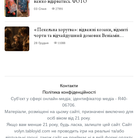
важко відірватись. ФОТО
03 Січня
27991
«Пекельна хоругва»: відважні козаки, відмиті
чорти та відчайдушний домовик Веніамін.
ВІДГУК
28 Грудня
11088
Контакти
Політика конфіденційності
Суб'єкт у сфері онлайн-медіа; ідентифікатор медіа - R40-
06706.
Матеріали, розміщені на цьому сайті, призначені виключно для
осіб віком від 21 року.
Якщо вам менше 21 року, будь ласка, залиште цей сайт.
Сайт
volyn.tabloyid.com не проводить ігри на реальні та/або
віртуальні гроші, також сайт не приймає ні в якій формі оплату