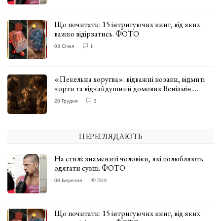
Що почитати: 15 інтригуючих книг, від яких
важко відірватись. ФОТО
03 Січня
1
«Пекельна хоругва»: відважні козаки, відмиті
чорти та відчайдушний домовик Веніамін.
ВІДГУК
28 Грудня
2
ПЕРЕГЛЯДАЮТЬ
На стилі: знамениті чоловіки, які полюбляють
одягати сукні. ФОТО
08 Березня
7819
Що почитати: 15 інтригуючих книг, від яких