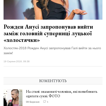
відбулася
XIX
29 Липня 2026
Спартакіада
566 переглядів
VolWe...
Всі розділи
Рожден Анусі запропонував вийти
заміж головній суперниці луцької
Персона
«холостячки»
Лайф
Холостяк-2018 Рожден Анусі запропонував Галі вийти за нього
Афіша
заміж!
ZONE 18+
19 Серпня 2018, 09:38
Контакти
Політика конфіденційності
КОМЕНТУЮТЬ
На стилі: знамениті чоловіки, які полюбляють
одягати сукні. ФОТО
08 Березня
1