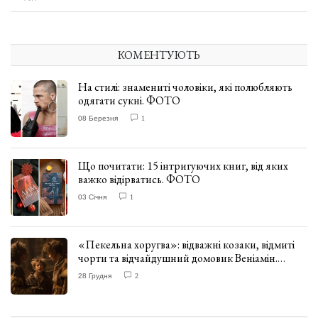
КОМЕНТУЮТЬ
На стилі: знамениті чоловіки, які полюбляють
одягати сукні. ФОТО
08 Березня
1
Що почитати: 15 інтригуючих книг, від яких
важко відірватись. ФОТО
03 Січня
1
«Пекельна хоругва»: відважні козаки, відмиті
чорти та відчайдушний домовик Веніамін.
ВІДГУК
28 Грудня
2