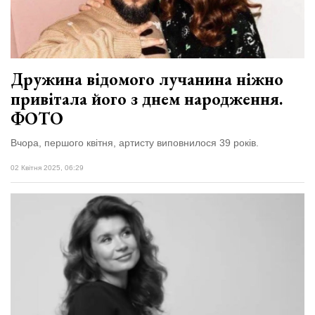
Зіньківський
залишив у
27 Липня 2026
Луцьку
722 переглядів
три...
Всі розділи
Дружина відомого лучанина ніжно
привітала його з днем народження.
Персона
ФОТО
Лайф
Вчора, першого квітня, артисту виповнилося 39 років.
Афіша
ZONE 18+
02 Квітня 2025, 06:29
Контакти
Політика конфіденційності