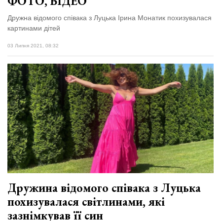
ФОТО, ВІДЕО
Дружна відомого співака з Луцька Ірина Монатик похизувалася
картинами дітей
03 Липня 2021, 08:32
Дружина відомого співака з Луцька
похизувалася світлинами, які
зазнімкував її син