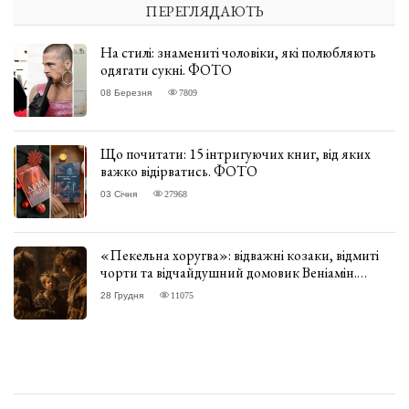
ПЕРЕГЛЯДАЮТЬ
На стилі: знамениті чоловіки, які полюбляють
одягати сукні. ФОТО
08 Березня
7809
Що почитати: 15 інтригуючих книг, від яких
важко відірватись. ФОТО
03 Січня
27968
«Пекельна хоругва»: відважні козаки, відмиті
чорти та відчайдушний домовик Веніамін.
ВІДГУК
28 Грудня
11075