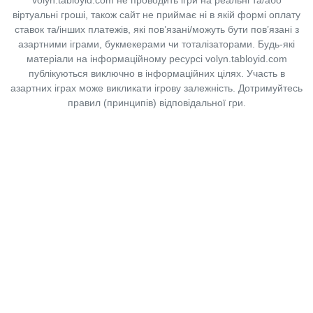
віртуальні гроші, також сайт не приймає ні в якій формі оплату
ставок та/інших платежів, які пов’язані/можуть бути пов’язані з
азартними іграми, букмекерами чи тоталізаторами. Будь-які
матеріали на інформаційному ресурсі volyn.tabloyid.com
публікуються виключно в інформаційних цілях. Участь в
азартних іграх може викликати ігрову залежність. Дотримуйтесь
правил (принципів) відповідальної гри.
Copyright © 2014-2026,
«Таблоїд Волині»
Використання матеріалів сайту
лише за умови посилання на
«Таблоїд Волині»
не нижче другого абзацу.