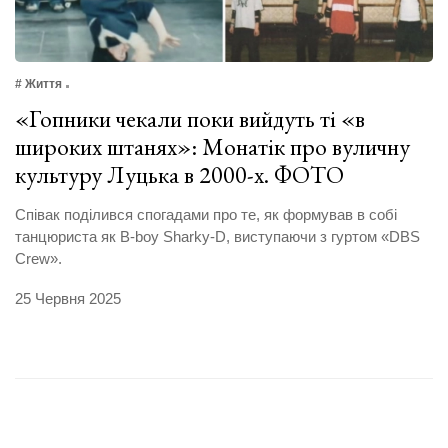
# Життя
«Гопники чекали поки вийдуть ті «в
широких штанях»: Монатік про вуличну
культуру Луцька в 2000-х. ФОТО
Співак поділився спогадами про те, як формував в собі
танцюриста як B-boy Sharky-D, виступаючи з гуртом «DBS
Crew».
25 Червня 2025