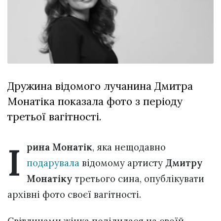
відбулася
XIX
29 Липня 2026
Спартакіада
573 переглядів
VolWe...
Всі розділи
Персона
Дружина відомого лучанина Дмитра
Лайф
Монатіка показала фото з періоду
Афіша
третьої вагітності.
ZONE 18+
І
Контакти
рина Монатік
, яка нещодавно
Політика конфіденційності
подарувала
відомому артисту
Дмитру
Монатіку
третього сина, опублікувати
архівні фото своєї вагітності.
Світлинами жінка поділилася на своїй