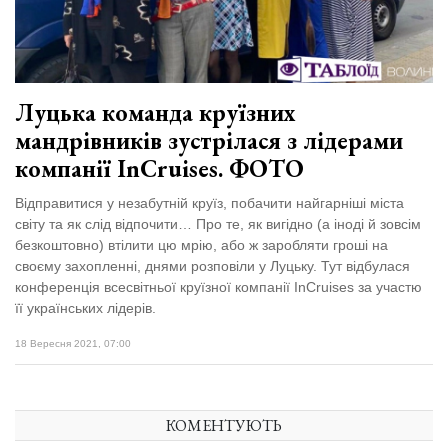
Зіньківський
залишив у
27 Липня 2026
Луцьку
715 переглядів
три...
Всі розділи
Луцька команда круїзних
мандрівників зустрілася з лідерами
Персона
компанії InCruises. ФОТО
Лайф
Відправитися у незабутній круїз, побачити найгарніші міста
Афіша
світу та як слід відпочити… Про те, як вигідно (а іноді й зовсім
ZONE 18+
безкоштовно) втілити цю мрію, або ж заробляти гроші на
своєму захопленні, днями розповіли у Луцьку. Тут відбулася
конференція всесвітньої круїзної компанії InCruises за участю
Контакти
її українських лідерів.
Політика конфіденційності
18 Вересня 2021, 07:00
КОМЕНТУЮТЬ