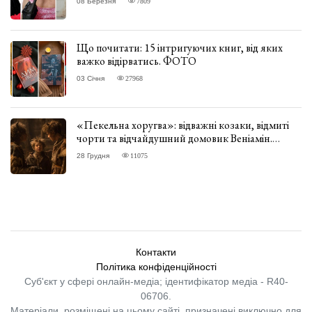
08 Березня
7809
Що почитати: 15 інтригуючих книг, від яких
важко відірватись. ФОТО
03 Січня
27968
«Пекельна хоругва»: відважні козаки, відмиті
чорти та відчайдушний домовик Веніамін.
ВІДГУК
28 Грудня
11075
Контакти
Політика конфіденційності
Суб'єкт у сфері онлайн-медіа; ідентифікатор медіа - R40-
06706.
Матеріали, розміщені на цьому сайті, призначені виключно для