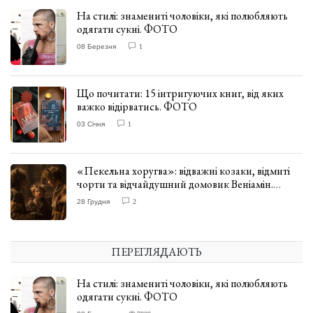
На стилі: знамениті чоловіки, які полюбляють
одягати сукні. ФОТО
08 Березня
1
Що почитати: 15 інтригуючих книг, від яких
важко відірватись. ФОТО
03 Січня
1
«Пекельна хоругва»: відважні козаки, відмиті
чорти та відчайдушний домовик Веніамін.
ВІДГУК
28 Грудня
2
ПЕРЕГЛЯДАЮТЬ
На стилі: знамениті чоловіки, які полюбляють
одягати сукні. ФОТО