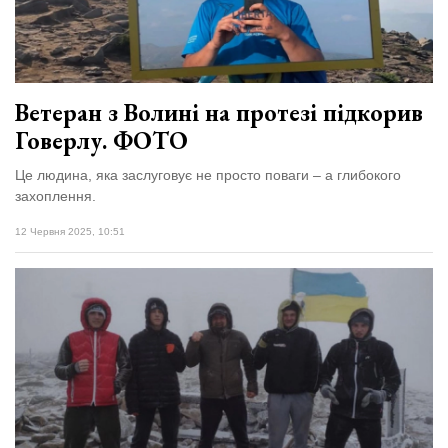
Зіньківський
залишив у
27 Липня 2026
Луцьку
730 переглядів
три...
Всі розділи
Ветеран з Волині на протезі підкорив
Говерлу. ФОТО
Персона
Це людина, яка заслуговує не просто поваги – а глибокого
Лайф
захоплення.
Афіша
12 Червня 2025, 10:51
ZONE 18+
Контакти
Політика конфіденційності