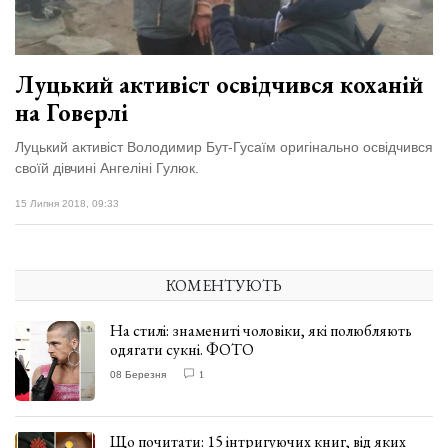
Луцький активіст освідчився коханій
на Говерлі
Луцький активіст Володимир Бут-Гусаїм оригінально освідчився
своїй дівчині Ангеліні Гулюк.
15 Липня 2018, 09:33
КОМЕНТУЮТЬ
На стилі: знамениті чоловіки, які полюбляють
одягати сукні. ФОТО
08 Березня
1
Що почитати: 15 інтригуючих книг, від яких