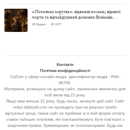
«Пекельна хоругва»: відважні козаки, відмиті
чорти та відчайдушний домовик Веніамін.
ВІДГУК
28 Грудня
11077
Контакти
Політика конфіденційності
Суб'єкт у сфері онлайн-медіа; ідентифікатор медіа - R40-
06706.
Матеріали, розміщені на цьому сайті, призначені виключно для
осіб віком від 21 року.
Якщо вам менше 21 року, будь ласка, залиште цей сайт.
Сайт
volyn.tabloyid.com не проводить ігри на реальні та/або
віртуальні гроші, також сайт не приймає ні в якій формі оплату
ставок та/інших платежів, які пов’язані/можуть бути пов’язані з
азартними іграми, букмекерами чи тоталізаторами. Будь-які