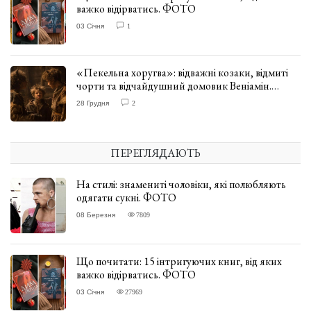
важко відірватись. ФОТО
03 Січня
1
«Пекельна хоругва»: відважні козаки, відмиті
чорти та відчайдушний домовик Веніамін.
ВІДГУК
28 Грудня
2
ПЕРЕГЛЯДАЮТЬ
На стилі: знамениті чоловіки, які полюбляють
одягати сукні. ФОТО
08 Березня
7809
Що почитати: 15 інтригуючих книг, від яких
важко відірватись. ФОТО
03 Січня
27969