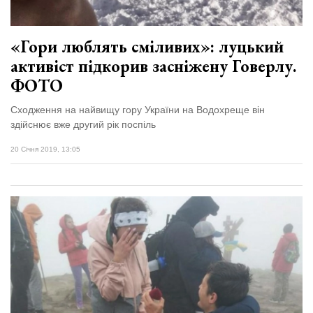
«Гори люблять сміливих»: луцький
активіст підкорив засніжену Говерлу.
ФОТО
Сходження на найвищу гору України на Водохреще він
здійснює вже другий рік поспіль
20 Січня 2019, 13:05