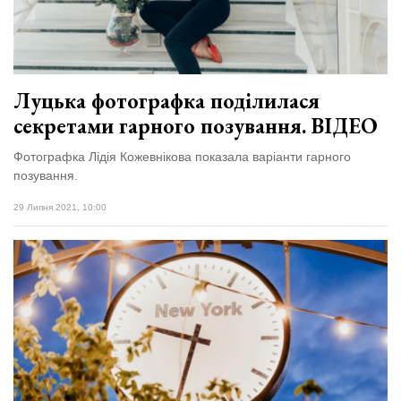
Зіньківський
залишив у
27 Липня 2026
Луцьку
786 переглядів
три...
Всі розділи
Луцька фотографка поділилася
секретами гарного позування. ВІДЕО
Персона
Лайф
Фотографка Лідія Кожевнікова показала варіанти гарного
позування.
Афіша
29 Липня 2021, 10:00
ZONE 18+
Контакти
Політика конфіденційності