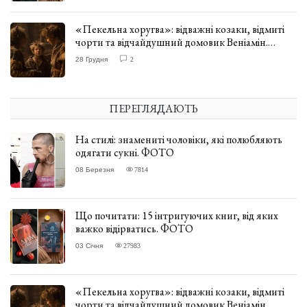
«Пекельна хоругва»: відважні козаки, відмиті
чорти та відчайдушний домовик Веніамін.
ВІДГУК
28 Грудня
2
ПЕРЕГЛЯДАЮТЬ
На стилі: знамениті чоловіки, які полюбляють
одягати сукні. ФОТО
08 Березня
7814
Що почитати: 15 інтригуючих книг, від яких
важко відірватись. ФОТО
03 Січня
27983
«Пекельна хоругва»: відважні козаки, відмиті
чорти та відчайдушний домовик Веніамін.