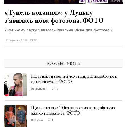
«Тунель кохання»: у Луцьку
з'явилась нова фотозона. ФОТО
У луцькому парку з'явилось ідеальне місце для фотосесій
12 Вересня 2019, 13:10
КОМЕНТУЮТЬ
На стилі: знамениті чоловіки, які полюбляють
одягати сукні. ФОТО
08 Березня
1
Що почитати: 15 інтригуючих книг, від яких
важко відірватись. ФОТО
03 Січня
1