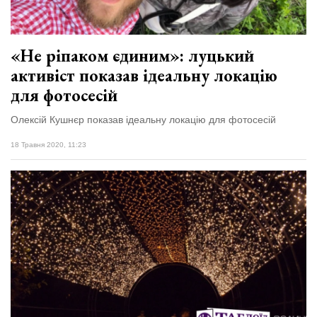
«Не ріпаком єдиним»: луцький
активіст показав ідеальну локацію
для фотосесій
Олексій Кушнєр показав ідеальну локацію для фотосесій
18 Травня 2020, 11:23