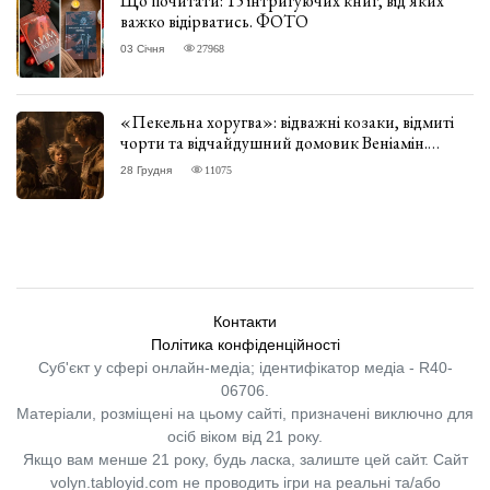
Що почитати: 15 інтригуючих книг, від яких
важко відірватись. ФОТО
03 Січня
27968
«Пекельна хоругва»: відважні козаки, відмиті
чорти та відчайдушний домовик Веніамін.
ВІДГУК
28 Грудня
11075
Контакти
Політика конфіденційності
Суб'єкт у сфері онлайн-медіа; ідентифікатор медіа - R40-
06706.
Матеріали, розміщені на цьому сайті, призначені виключно для
осіб віком від 21 року.
Якщо вам менше 21 року, будь ласка, залиште цей сайт.
Сайт
volyn.tabloyid.com не проводить ігри на реальні та/або