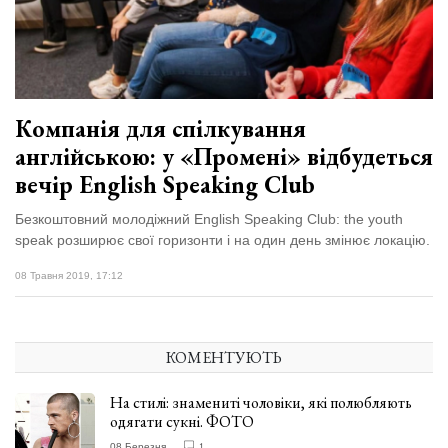
Компанія для спілкування
англійською: у «Промені» відбудеться
вечір English Speaking Club
Безкоштовний молодіжний English Speaking Club: the youth
speak розширює свої горизонти і на один день змінює локацію.
08 Травня 2019, 17:12
КОМЕНТУЮТЬ
На стилі: знамениті чоловіки, які полюбляють
одягати сукні. ФОТО
08 Березня
1