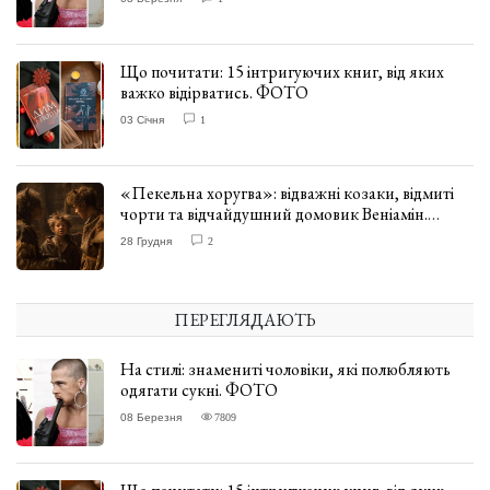
Що почитати: 15 інтригуючих книг, від яких
важко відірватись. ФОТО
03 Січня
1
«Пекельна хоругва»: відважні козаки, відмиті
чорти та відчайдушний домовик Веніамін.
ВІДГУК
28 Грудня
2
ПЕРЕГЛЯДАЮТЬ
На стилі: знамениті чоловіки, які полюбляють
одягати сукні. ФОТО
08 Березня
7809