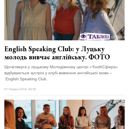
Зіньківський
залишив у
27 Липня 2026
Луцьку
725 переглядів
три...
Всі розділи
Персона
English Speaking Club: у Луцьку
Лайф
молодь вивчає англійську. ФОТО
Афіша
Щочетверга у луцькому Молодіжному центрі «YouthСфера»
ZONE 18+
відбуваються зустрічі у клубі вивчення англійської мови –
English Speaking Club.
Контакти
07 Червня 2019, 09:36
Політика конфіденційності