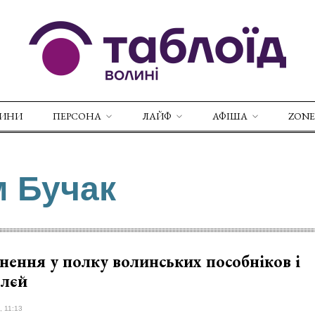
ВИНИ
ПЕРСОНА
ЛАЙФ
АФІША
ZONE
м Бучак
нення у полку волинських пособніков і
єлєй
, 11:13