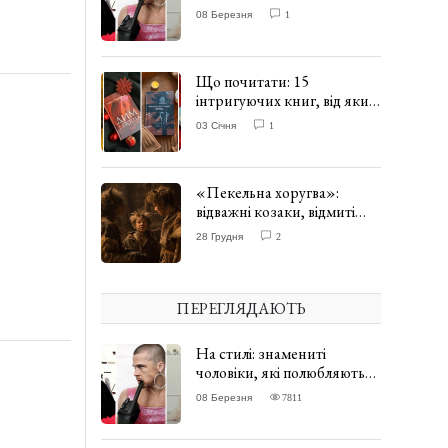
одягати сукні. ФОТО
08 Березня
1
Що почитати: 15
інтригуючих книг, від яких
важко відірватись. ФОТО
03 Січня
1
«Пекельна хоругва»:
відважні козаки, відмиті
чорти та відчайдушний
28 Грудня
2
домовик Веніамін. ВІДГУК
ПЕРЕГЛЯДАЮТЬ
На стилі: знамениті
чоловіки, які полюбляють
одягати сукні. ФОТО
08 Березня
7811