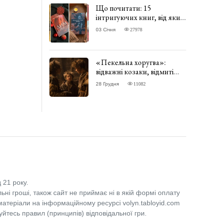
Що почитати: 15
інтригуючих книг, від яких
важко відірватись. ФОТО
03 Січня
27978
«Пекельна хоругва»:
відважні козаки, відмиті
чорти та відчайдушний
28 Грудня
11082
домовик Веніамін. ВІДГУК
 21 року.
льні гроші, також сайт не приймає ні в якій формі оплату
 матеріали на інформаційному ресурсі volyn.tabloyid.com
уйтесь правил (принципів) відповідальної гри.