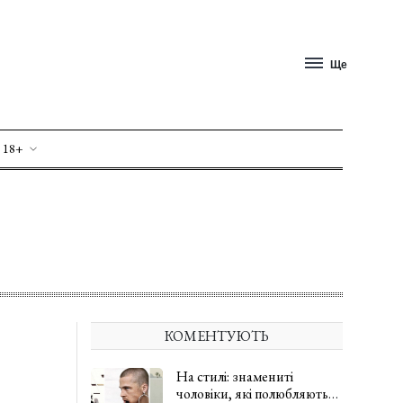
Ще
 18+
КОМЕНТУЮТЬ
На стилі: знамениті
чоловіки, які полюбляють