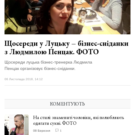
Щосереди у Луцьку – бізнес-сніданки
з Людмилою Пенцак. ФОТО
Щосереди луцька бізнес-тренерка Людмила
Пенцак організовує бізнес-сніданки.
06 Листопада 2018, 14:12
КОМЕНТУЮТЬ
На стилі: знамениті чоловіки, які полюбляють
одягати сукні. ФОТО
08 Березня
1