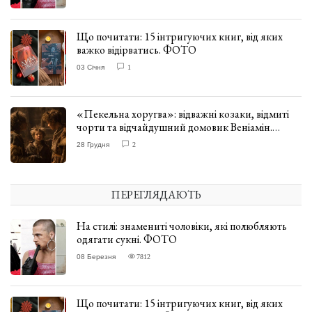
Що почитати: 15 інтригуючих книг, від яких
важко відірватись. ФОТО
03 Січня
1
«Пекельна хоругва»: відважні козаки, відмиті
чорти та відчайдушний домовик Веніамін.
ВІДГУК
28 Грудня
2
ПЕРЕГЛЯДАЮТЬ
На стилі: знамениті чоловіки, які полюбляють
одягати сукні. ФОТО
08 Березня
7812
Що почитати: 15 інтригуючих книг, від яких