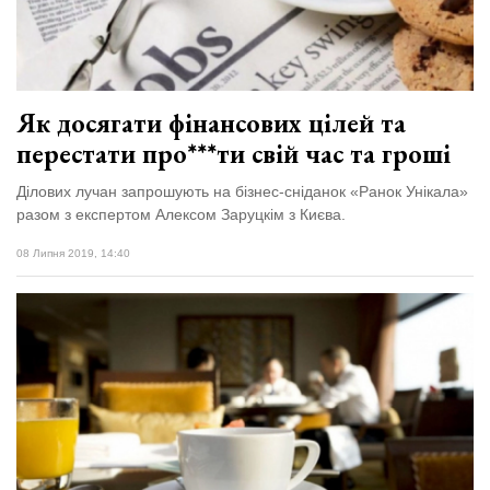
Зіньківський
залишив у
27 Липня 2026
Луцьку
760 переглядів
три...
Всі розділи
Як досягати фінансових цілей та
перестати про***ти свій час та гроші
Персона
Лайф
Ділових лучан запрошують на бізнес-сніданок «Ранок Унікала»
разом з експертом Алексом Заруцкім з Києва.
Афіша
08 Липня 2019, 14:40
ZONE 18+
Контакти
Політика конфіденційності