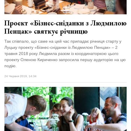
Проект «Бізнес-сніданки з Людмилою
Пенцак» святкує річницю
Так співпало, що саме на цей час припадає річниця старту у
Луцьку проекту «Бізнес-сніданки із Людмилою Пенцак» – 2
травня 2018 року Людмила разом із координаторкою цього
проекту Оленою Кириченко запросила першу аудиторію на цю
подію.
24 Червня 2019, 14:34