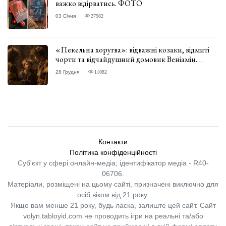
важко відірватись. ФОТО
03 Січня
27982
«Пекельна хоругва»: відважні козаки, відмиті
чорти та відчайдушний домовик Веніамін.
ВІДГУК
28 Грудня
11082
Контакти
Політика конфіденційності
Суб'єкт у сфері онлайн-медіа; ідентифікатор медіа - R40-
06706.
Матеріали, розміщені на цьому сайті, призначені виключно для
осіб віком від 21 року.
Якщо вам менше 21 року, будь ласка, залиште цей сайт.
Сайт
volyn.tabloyid.com не проводить ігри на реальні та/або