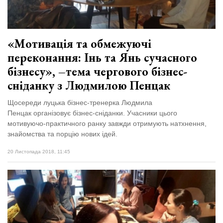
«Мотивація та обмежуючі
переконання: Інь та Янь сучасного
бізнесу», –тема чергового бізнес-
сніданку з Людмилою Пенцак
Щосереди луцька бізнес-тренерка Людмила
Пенцак організовує бізнес-сніданки. Учасники цього
мотивуючо-практичного ранку завжди отримують натхнення,
знайомства та порцію нових ідей.
20 Листопада 2018, 11:45