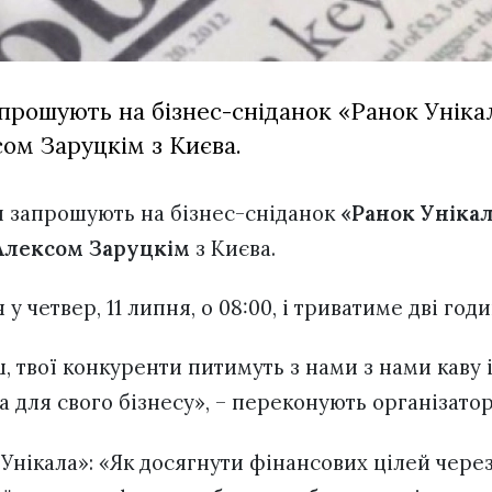
прошують на бізнес-сніданок «Ранок Уніка
ом Заруцкім з Києва.
н запрошують на бізнес-сніданок
«Ранок Уніка
Алексом Заруцкім
з Києва.
у четвер, 11 липня, о 08:00, і триватиме дві годи
 твої конкуренти питимуть з нами з нами каву і
 для свого бізнесу», – переконують організатор
 Унікала»: «Як досягнути фінансових цілей чере