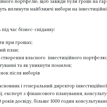
ійного портфелю, щоб завжди були гроші на гар
жуть вплинути найближчі вибори на інвестиційні
 під час бізнес-сніданку:
ти при грошах;
ий план;
 створення власного інвестиційного портфелю;
туванні та як уникнути помилок;
инок після виборів
засновник і генеральний директор інвестиційної
в), експерт з фінансового планування, консульту
 років досвіду, більше 1000 годин консультуванн