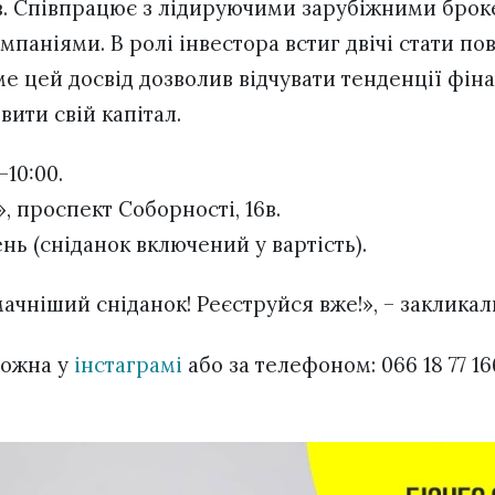
в. Співпрацює з лідируючими зарубіжними брок
паніями. В ролі інвестора встиг двічі стати по
ме цей досвід дозволив відчувати тенденції фіна
вити свій капітал.
-10:00.
», проспект Соборності, 16в.
ень (сніданок включений у вартість).
ачніший сніданок! Реєструйся вже!», – закликал
можна у
інстаграмі
або за телефоном: 066 18 77 16