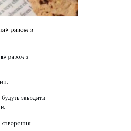
ла» разом з
ла»
разом з
ни.
 будуть заводити
и.
з створення