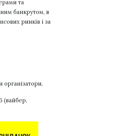
ерами та
вним банкрутом, в
нсових ринків і за
и організатори.
6 (вайбер,