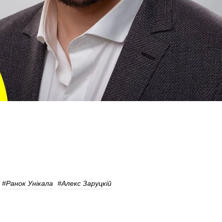
#Ранок Унікала
#Алекс Заруцкій