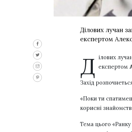
Ділових лучан за
експертом Алекс
Д
ілових луча
експертом
Захід розпочнеться 
«Поки ти спатимеш,
корисні знайомства
Тема цього «Ранку