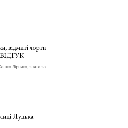
и, відмиті чорти
. ВІДГУК
Сашка Лірника, знята за
улиці Луцька