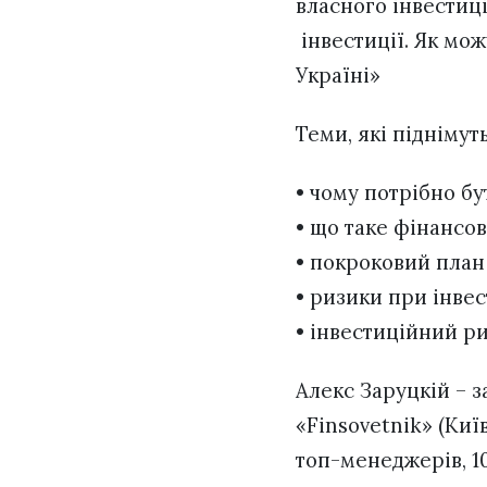
власного інвестиц
інвестиції. Як мо
Україні»
Теми, які піднімуть
• чому потрібно бу
• що таке фінансов
• покроковий план
• ризики при інвес
• інвестиційний р
Алекс Заруцкій – 
«Finsovetnik» (Киї
топ-менеджерів, 10