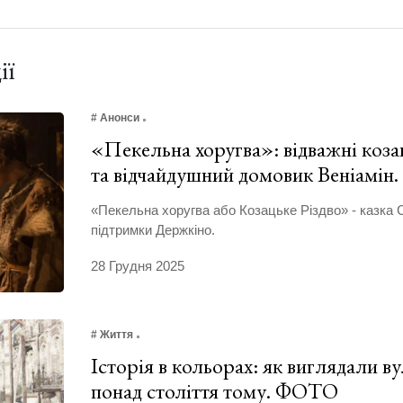
ії
# Анонси
«Пекельна хоругва»: відважні козак
та відчайдушний домовик Веніамін
«Пекельна хоругва або Козацьке Різдво» - казка 
підтримки Держкіно.
28 Грудня 2025
# Життя
Історія в кольорах: як виглядали в
понад століття тому. ФОТО