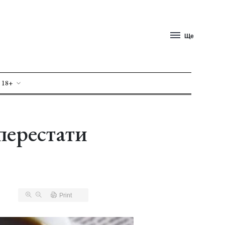
Ще
 18+
перестати
Print