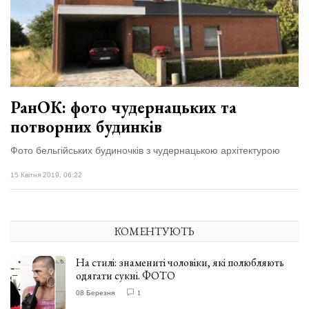
РанОК: фото чудернацьких та
потворних будинків
Фото бельгійських будиночків з чудернацькою архітектурою
15 Квітня 2019, 06:22
КОМЕНТУЮТЬ
На стилі: знамениті чоловіки, які полюбляють
одягати сукні. ФОТО
08 Березня
1