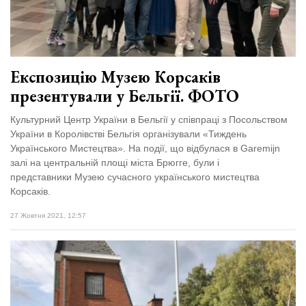
Зіньківський
залишив у
27 Липня 2026
Луцьку
695 переглядів
три...
Всі розділи
Експозицію Музею Корсаків
презентували у Бельгії. ФОТО
Персона
Лайф
Культурний Центр України в Бельгії у співпраці з Посольством
України в Королівстві Бельгія організували «Тиждень
Афіша
Українського Мистецтва». На події, що відбулася в Garemijn
залі на центральній площі міста Брюгге, були і
ZONE 18+
представники Музею сучасного українського мистецтва
Корсаків.
Контакти
27 Жовтня 2021, 12:57
Політика конфіденційності