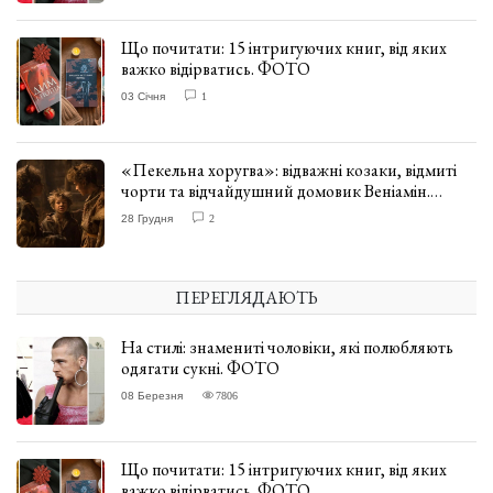
Що почитати: 15 інтригуючих книг, від яких
важко відірватись. ФОТО
03 Січня
1
«Пекельна хоругва»: відважні козаки, відмиті
чорти та відчайдушний домовик Веніамін.
ВІДГУК
28 Грудня
2
ПЕРЕГЛЯДАЮТЬ
На стилі: знамениті чоловіки, які полюбляють
одягати сукні. ФОТО
08 Березня
7806
Що почитати: 15 інтригуючих книг, від яких
важко відірватись. ФОТО