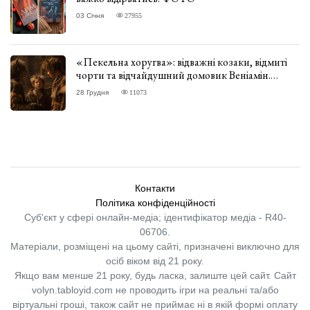
03 Січня
27955
«Пекельна хоругва»: відважні козаки, відмиті
чорти та відчайдушний домовик Веніамін.
ВІДГУК
28 Грудня
11073
Контакти
Політика конфіденційності
Суб'єкт у сфері онлайн-медіа; ідентифікатор медіа - R40-
06706.
Матеріали, розміщені на цьому сайті, призначені виключно для
осіб віком від 21 року.
Якщо вам менше 21 року, будь ласка, залиште цей сайт.
Сайт
volyn.tabloyid.com не проводить ігри на реальні та/або
віртуальні гроші, також сайт не приймає ні в якій формі оплату