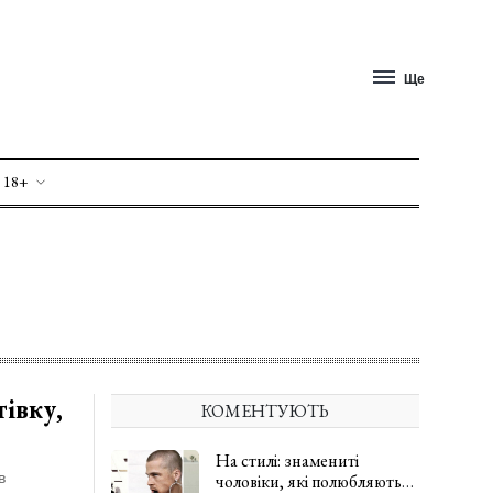
Ще
 18+
тівку,
КОМЕНТУЮТЬ
На стилі: знамениті
в
чоловіки, які полюбляють