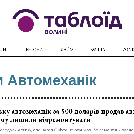
ВИНИ
ПЕРСОНА
ЛАЙФ
АФІША
ZONE
м Автомеханік
ку автомеханік за 500 доларів продав ав
ому лишили відремонтувати
ередали автівку, але назад її ніхто не отримав, бо ремонтник прода