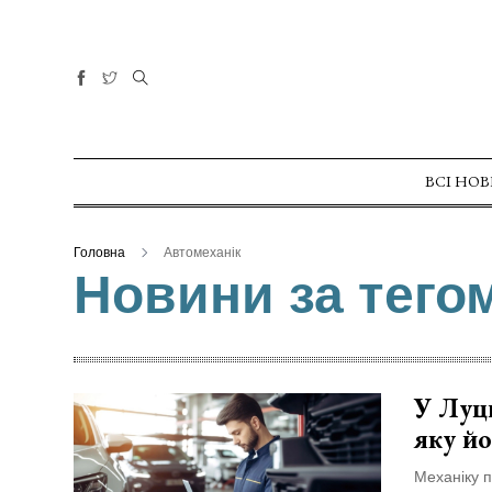
Не пропустіть
Дрони,
оркестр та
щирі емоції:
04 Серпня 2026
нацгварді...
262 переглядів
ВСІ НО
Гороскоп на
серпень для
Головна
Автомеханік
всіх знаків
Новини за тего
02 Серпня 2026
зоді...
585 переглядів
У Луцьку
відбулася
XIX
У Луць
29 Липня 2026
Спартакіада
520 переглядів
яку й
VolWe...
Гамлет
Механіку п