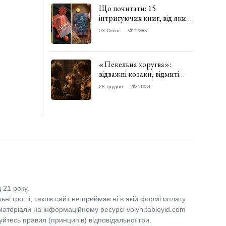
Що почитати: 15
інтригуючих книг, від яких
важко відірватись. ФОТО
03 Січня
27983
«Пекельна хоругва»:
відважні козаки, відмиті
чорти та відчайдушний
28 Грудня
11084
домовик Веніамін. ВІДГУК
 21 року.
льні гроші, також сайт не приймає ні в якій формі оплату
 матеріали на інформаційному ресурсі volyn.tabloyid.com
уйтесь правил (принципів) відповідальної гри.