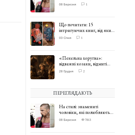
одягати сукні. ФОТО
08 Березня
1
Що почитати: 15
інтригуючих книг, від яких
важко відірватись. ФОТО
03 Січня
1
«Пекельна хоругва»:
відважні козаки, відмиті
чорти та відчайдушний
28 Грудня
2
домовик Веніамін. ВІДГУК
ПЕРЕГЛЯДАЮТЬ
На стилі: знамениті
чоловіки, які полюбляють
одягати сукні. ФОТО
08 Березня
7813