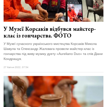
У Музеї Корсаків відбувся майстер-
клас із гончарства. ФОТО
У Музеї сучасного українського мистецтва Корсаків Микола
Шавула та Олександр Жаловага провели майстер-клас із
гончарства під живу музику дуету «Aureliano Duo» та спів Діани
Кондращук.
27 Квітня 2022, 07:54