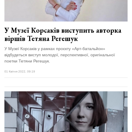
У Музеї Корсаків виступить авторка
віршів Тетяна Регешук
У Музеї Корсаків у рамках проєкту «Арт-батальйон»
відбудеться виступ молодої, перспективної, оригінальної
поетки Тетяни Регешук.
01 Квітня 2022, 09:19