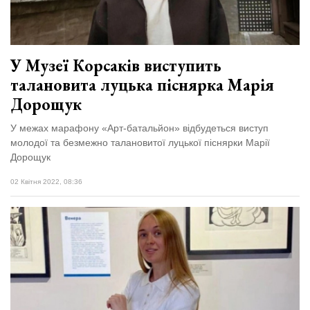
У Музеї Корсаків виступить
талановита луцька піснярка Марія
Дорощук
У межах марафону «Арт-батальйон» відбудеться виступ
молодої та безмежно талановитої луцької піснярки Марії
Дорощук
02 Квітня 2022, 08:36