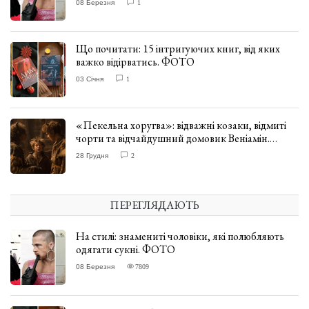
08 Березня
1
Що почитати: 15 інтригуючих книг, від яких
важко відірватись. ФОТО
03 Січня
1
«Пекельна хоругва»: відважні козаки, відмиті
чорти та відчайдушний домовик Веніамін.
ВІДГУК
28 Грудня
2
ПЕРЕГЛЯДАЮТЬ
На стилі: знамениті чоловіки, які полюбляють
одягати сукні. ФОТО
08 Березня
7809