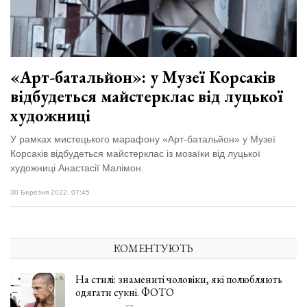
«Арт-батальйон»: у Музеї Корсаків
відбудеться майстерклас від луцької
художниці
У рамках мистецького марафону «Арт-батальйон» у Музеї
Корсаків відбудеться майстерклас із мозаїки від луцької
художниці Анастасії Малімон.
30 Березня 2022, 07:45
КОМЕНТУЮТЬ
На стилі: знамениті чоловіки, які полюбляють
одягати сукні. ФОТО