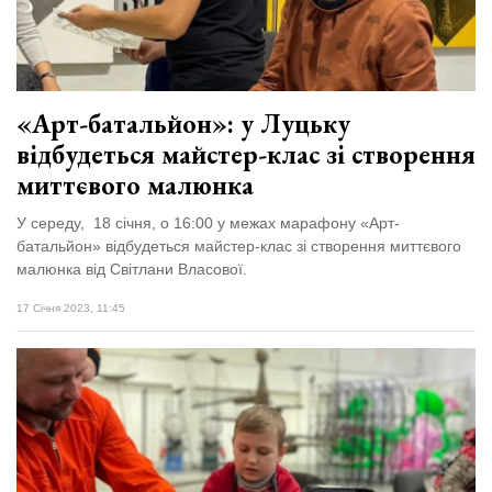
Зіньківський
залишив у
27 Липня 2026
Луцьку
724 переглядів
три...
Всі розділи
«Арт-батальйон»: у Луцьку
відбудеться майстер-клас зі створення
Персона
миттєвого малюнка
Лайф
У середу, 18 січня, о 16:00 у межах марафону «Арт-
Афіша
батальйон» відбудеться майстер-клас зі створення миттєвого
ZONE 18+
малюнка від Світлани Власової.
17 Січня 2023, 11:45
Контакти
Політика конфіденційності