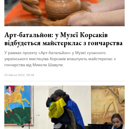
Арт-батальйон: у Музеї Корсаків
відбудеться майстерклас з гончарства
У рамках проєкту «Арт-батальйон» у Музеї сучасного
українського мистецтва Корсаків влаштують майстерклас з
гончарства від Миколи Шавули.
25 Квітня 2022, 08:38