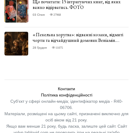
Що почитати: 15 інтригуючих книг, від яких
важко відірватись. ФОТО
03 Січня
27968
«Пекельна хоругва»: відважні козаки, відмиті
чорти та відчайдушний домовик Веніамін.
ВІДГУК
28 Грудня
11075
Контакти
Політика конфіденційності
Суб'єкт у сфері онлайн-медіа; ідентифікатор медіа - R40-
06706.
Матеріали, розміщені на цьому сайті, призначені виключно для
осіб віком від 21 року.
Якщо вам менше 21 року, будь ласка, залиште цей сайт.
Сайт
volyn.tabloyid.com не проводить ігри на реальні та/або