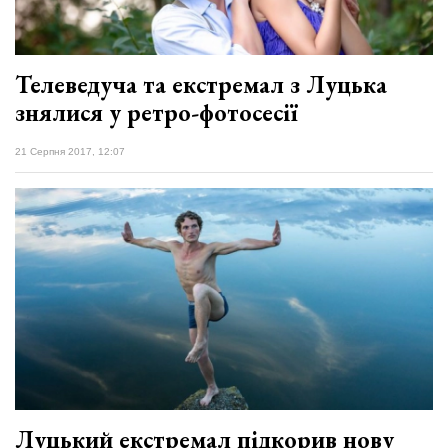
Телеведуча та екстремал з Луцька
знялися у ретро-фотосесії
21 Серпня 2017, 12:07
Луцький екстремал підкорив нову