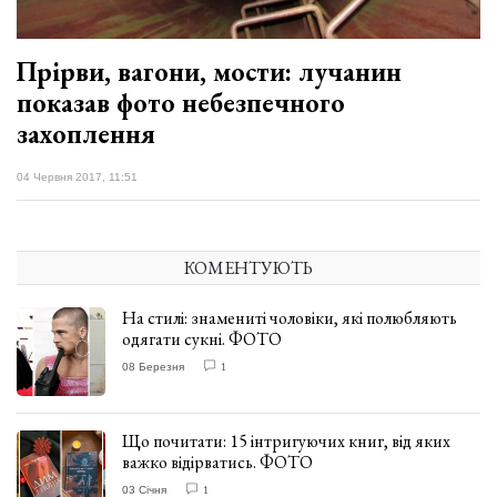
Прірви, вагони, мости: лучанин
показав фото небезпечного
захоплення
04 Червня 2017, 11:51
КОМЕНТУЮТЬ
На стилі: знамениті чоловіки, які полюбляють
одягати сукні. ФОТО
08 Березня
1
Що почитати: 15 інтригуючих книг, від яких
важко відірватись. ФОТО
03 Січня
1