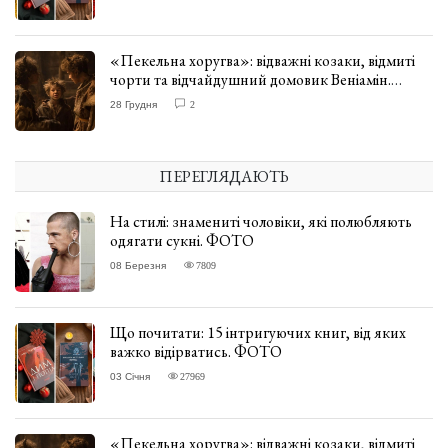
«Пекельна хоругва»: відважні козаки, відмиті
чорти та відчайдушний домовик Веніамін.
ВІДГУК
28 Грудня
2
ПЕРЕГЛЯДАЮТЬ
На стилі: знамениті чоловіки, які полюбляють
одягати сукні. ФОТО
08 Березня
7809
Що почитати: 15 інтригуючих книг, від яких
важко відірватись. ФОТО
03 Січня
27969
«Пекельна хоругва»: відважні козаки, відмиті