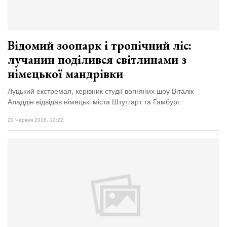
Відомий зоопарк і тропічний ліс:
лучанин поділився світлинами з
німецької мандрівки
Луцький екстремал, керівник студії вогняних шоу Віталік
Аладдін відвідав німецькі міста Штутгарт та Гамбург.
20 Червня 2018, 12:22