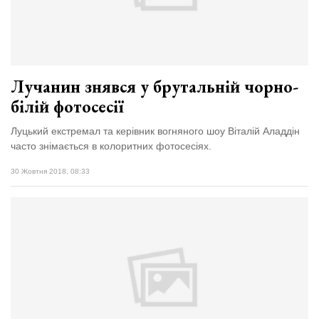
Зіньківський
залишив у
27 Липня 2026
Луцьку
726 переглядів
три...
Всі розділи
Лучанин знявся у брутальній чорно-
білій фотосесії
Персона
Лайф
Луцький екстремал та керівник вогняного шоу Віталій Аладдін
часто знімається в колоритних фотосесіях.
Афіша
ZONE 18+
30 Жовтня 2018, 08:33
Контакти
Політика конфіденційності