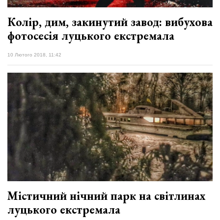
​Колір, дим, закинутий завод: вибухова
фотосесія луцького екстремала
10 Лютого 2018, 11:42
​Містичний нічний парк на світлинах
луцького екстремала