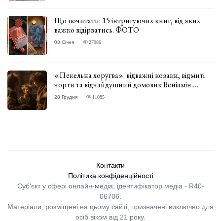
Що почитати: 15 інтригуючих книг, від яких
важко відірватись. ФОТО
03 Січня
27986
«Пекельна хоругва»: відважні козаки, відмиті
чорти та відчайдушний домовик Веніамін.
ВІДГУК
28 Грудня
11085
Контакти
Політика конфіденційності
Суб'єкт у сфері онлайн-медіа; ідентифікатор медіа - R40-
06706.
Матеріали, розміщені на цьому сайті, призначені виключно для
осіб віком від 21 року.