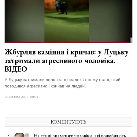
відбулася
XIX
29 Липня 2026
Спартакіада
547 переглядів
VolWe...
Всі розділи
Персона
Жбурляв каміння і кричав: у Луцьку
Лайф
затримали агресивного чоловіка.
Афіша
ВІДЕО
ZONE 18+
У Луцьку затримали чоловіка в неадекватному стані, який
поводився агресивно і кричав на людей.
Контакти
20 Лютого 2022, 08:31
Політика конфіденційності
КОМЕНТУЮТЬ
На стилі: знамениті чоловіки, які полюбляють