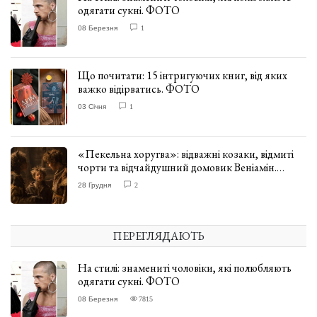
одягати сукні. ФОТО
08 Березня
1
Що почитати: 15 інтригуючих книг, від яких
важко відірватись. ФОТО
03 Січня
1
«Пекельна хоругва»: відважні козаки, відмиті
чорти та відчайдушний домовик Веніамін.
ВІДГУК
28 Грудня
2
ПЕРЕГЛЯДАЮТЬ
На стилі: знамениті чоловіки, які полюбляють
одягати сукні. ФОТО
08 Березня
7815