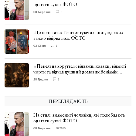
одягати сукні. ФОТО
08 Березня
1
Що почитати: 15 інтригуючих книг, від яких
важко відірватись. ФОТО
03 Січня
1
«Пекельна хоругва»: відважні козаки, відмиті
чорти та відчайдушний домовик Веніамін.
ВІДГУК
28 Грудня
2
ПЕРЕГЛЯДАЮТЬ
На стилі: знамениті чоловіки, які полюбляють
одягати сукні. ФОТО
08 Березня
7819