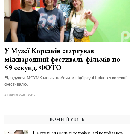
відбулася
XIX
29 Липня 2026
Спартакіада
566 переглядів
VolWe...
Всі розділи
Персона
У Музеї Корсаків стартував
Лайф
міжнародний фестиваль фільмів по
Афіша
59 секунд. ФОТО
ZONE 18+
Відвідувачі МСУМК могли побачити підбірку 41 відео з колекції
фестивалю.
Контакти
14 Липня 2025, 10:43
Політика конфіденційності
КОМЕНТУЮТЬ
На стилі: знамениті чоловіки, які полюбляють