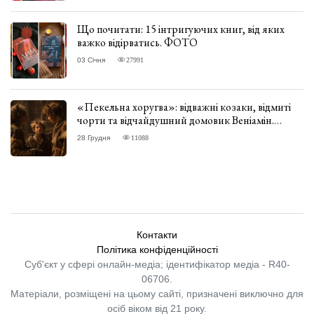
Що почитати: 15 інтригуючих книг, від яких
важко відірватись. ФОТО
03 Січня
27991
«Пекельна хоругва»: відважні козаки, відмиті
чорти та відчайдушний домовик Веніамін.
ВІДГУК
28 Грудня
11088
Контакти
Політика конфіденційності
Суб'єкт у сфері онлайн-медіа; ідентифікатор медіа - R40-
06706.
Матеріали, розміщені на цьому сайті, призначені виключно для
осіб віком від 21 року.