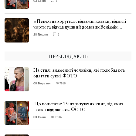
03 Січня
1
«Пекельна хоругва»: відважні козаки, відмиті
чорти та відчайдушний домовик Веніамін.
ВІДГУК
28 Грудня
2
ПЕРЕГЛЯДАЮТЬ
На стилі: знамениті чоловіки, які полюбляють
одягати сукні. ФОТО
08 Березня
7816
Що почитати: 15 інтригуючих книг, від яких
важко відірватись. ФОТО
03 Січня
27987