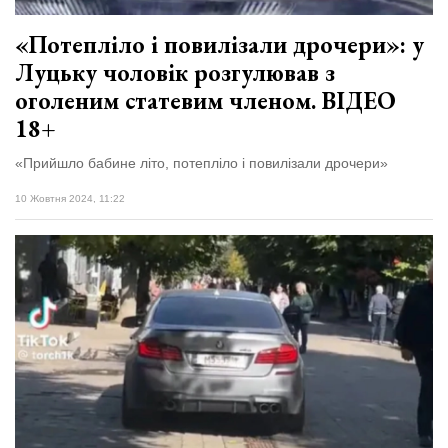
«Потепліло і повилізали дрочери»: у
Луцьку чоловік розгулював з
оголеним статевим членом. ВІДЕО
18+
«Прийшло бабине літо, потепліло і повилізали дрочери»
10 Жовтня 2024, 11:22