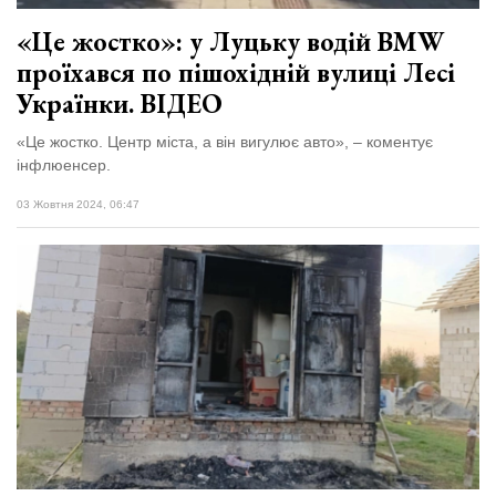
«Це жостко»: у Луцьку водій BMW
проїхався по пішохідній вулиці Лесі
Українки. ВІДЕО
«Це жостко. Центр міста, а він вигулює авто», – коментує
інфлюенсер.
03 Жовтня 2024, 06:47