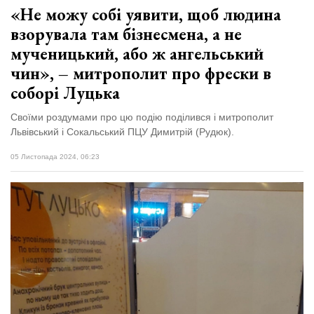
«Не можу собі уявити, щоб людина
взорувала там бізнесмена, а не
мученицький, або ж ангельський
чин», – митрополит про фрески в
соборі Луцька
Своїми роздумами про цю подію поділився і митрополит
Львівський і Сокальський ПЦУ Димитрій (Рудюк).
05 Листопада 2024, 06:23