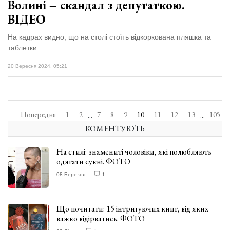
Волині – скандал з депутаткою.
ВІДЕО
На кадрах видно, що на столі стоїть відкоркована пляшка та
таблетки
20 Вересня 2024, 05:21
Попередня
1
2
7
8
9
10
11
12
13
105
...
...
КОМЕНТУЮТЬ
На стилі: знамениті чоловіки, які полюбляють
одягати сукні. ФОТО
08 Березня
1
Що почитати: 15 інтригуючих книг, від яких
важко відірватись. ФОТО