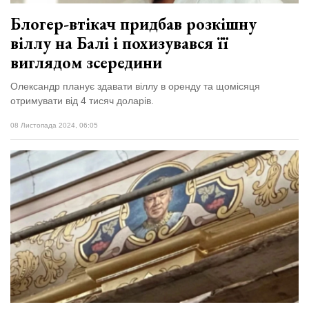
Блогер-втікач придбав розкішну
віллу на Балі і похизувався її
виглядом зсередини
Олександр планує здавати віллу в оренду та щомісяця
отримувати від 4 тисяч доларів.
08 Листопада 2024, 06:05