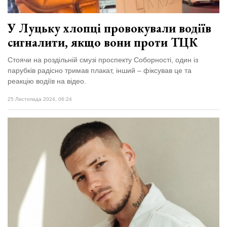
відбулася
XIX
29 Липня 2026
Спартакіада
552 переглядів
У Луцьку хлопці провокували водіїв
VolWe...
сигналити, якщо вони проти ТЦК
Гамлет
Зіньківський
Стоячи на роздільній смузі проспекту Соборності, один із
залишив у
парубків радісно тримав плакат, інший – фіксував це та
27 Липня 2026
Луцьку
804 переглядів
реакцію водіїв на відео.
три...
25 Листопада 2024, 06:24
Всі розділи
Персона
Лайф
Афіша
ZONE 18+
Контакти
Політика конфіденційності