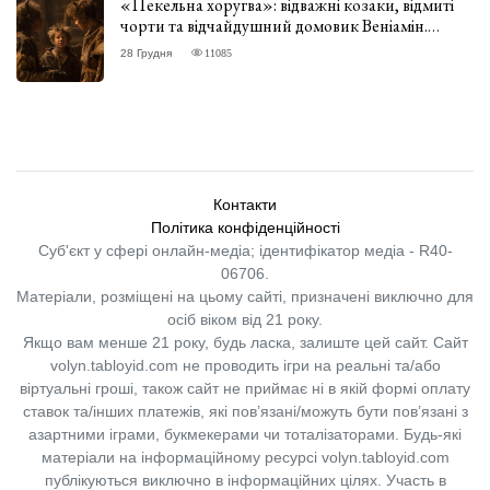
«Пекельна хоругва»: відважні козаки, відмиті
чорти та відчайдушний домовик Веніамін.
ВІДГУК
28 Грудня
11085
Контакти
Політика конфіденційності
Суб'єкт у сфері онлайн-медіа; ідентифікатор медіа - R40-
06706.
Матеріали, розміщені на цьому сайті, призначені виключно для
осіб віком від 21 року.
Якщо вам менше 21 року, будь ласка, залиште цей сайт.
Сайт
volyn.tabloyid.com не проводить ігри на реальні та/або
віртуальні гроші, також сайт не приймає ні в якій формі оплату
ставок та/інших платежів, які пов’язані/можуть бути пов’язані з
азартними іграми, букмекерами чи тоталізаторами. Будь-які
матеріали на інформаційному ресурсі volyn.tabloyid.com
публікуються виключно в інформаційних цілях. Участь в