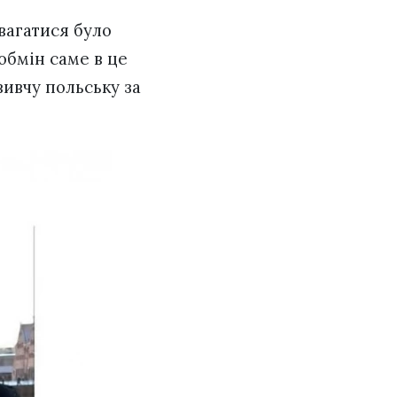
 вагатися було
обмін саме в це
вивчу польську за