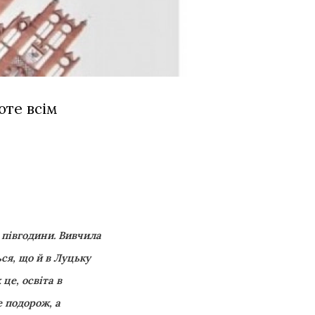
оте всім
 півгодини. Вивчила
ься, що й в Луцьку
це, освіта в
е подорож, а