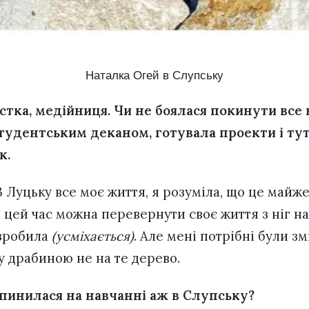
Наталка Огей в Слупську
стка, медійниця. Чи не боялася покинути все
студентським деканом, готувала проекти і ту
к.
В Луцьку все моє життя, я розуміла, що це майже
 цей час можна перевернути своє життя з ніг на
 зробила
(усміхається)
. Але мені потрібні були зм
ізу драбиною не на те дерево.
опинилася на навчанні аж в Слупську?