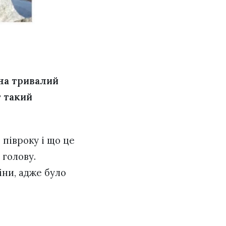
 на тривалий
т такий
 півроку і що це
 голову.
іни, адже було