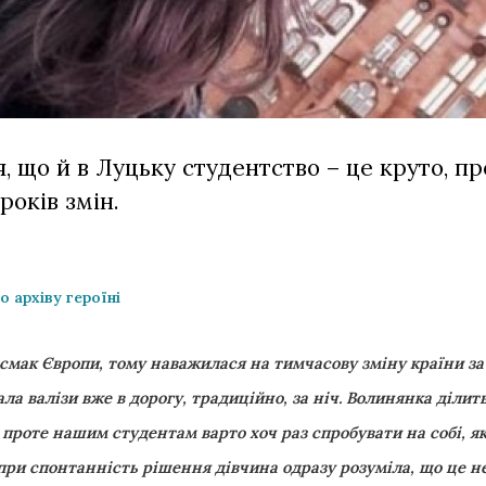
, що й в Луцьку студентство – це круто, пр
років змін.
о архіву героїні
 смак Європи, тому наважилася на тимчасову зміну країни за
рала валізи вже в дорогу, традиційно, за ніч. Волинянка ділит
 проте нашим студентам варто хоч раз спробувати на собі, як 
опри спонтанність рішення дівчина одразу розуміла, що це н