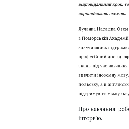
відповідальний крок, т
європейською схемою.
Лучанка
Наталка Огей
в
Поморській Академії
залучившись підтримкою
професійний досвід євр
знань, під час навчання
вивчити іноземну мову,
польську, а й англійськ
підтримують міжкульту
Про навчання, робо
інтерв'ю.