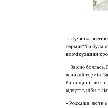
– Лучанка, активі
термін? Ти була 
неочікуваний кро
– Звісно боялась. 
великий термін. За
Впринципі, що я і
відчуття, ніби я л
– Розкажи, як ти 