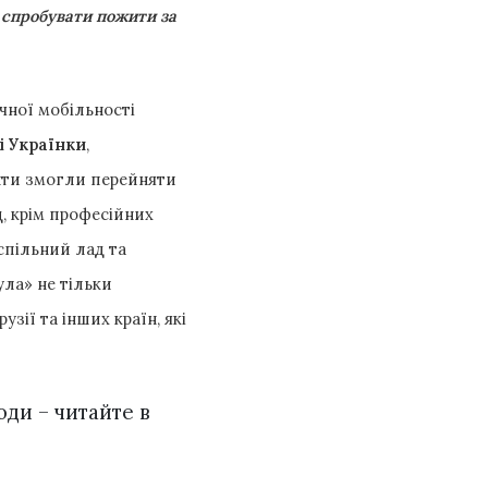
 спробувати пожити за
чної мобільності
і Українки
,
енти змогли перейняти
д, крім професійних
успільний лад та
ула» не тільки
зії та інших країн, які
оди – читайте в