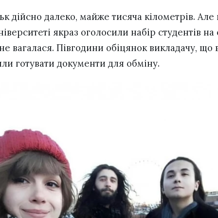
ьк дійсно далеко, майже тисяча кілометрів. Але
ніверситеті якраз оголосили набір студентів на 
й не вагалася. Півгодини обіцянок викладачу, що 
лили готувати документи для обміну.