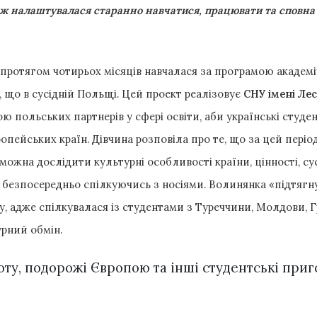
ож налаштувалася старанно навчатися, працювати та сповна
протягом чотирьох місяців навчалася за програмою академі
, що в сусідній Польщі. Цей проект реалізовує
СНУ імені Лес
 польських партнерів у сфері освіти, аби українські студ
опейських країн. Дівчина розповіла про те, що за цей періо
 можна дослідити культурні особливості країни, цінності, с
 безпосередньо спілкуючись з носіями. Волинянка «підтягн
у, адже спілкувалася із студентами з Туреччини, Молдови, Гру
рний обмін.
ту, подорожі Європою та інші студентські приг