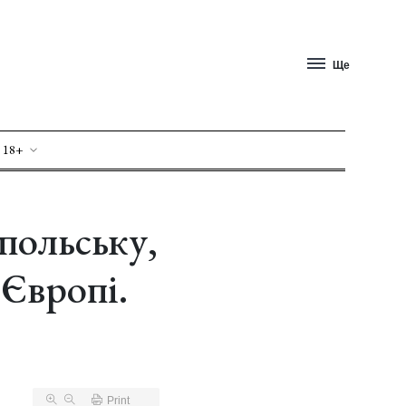
Ще
 18+
польську,
 Європі.
Print