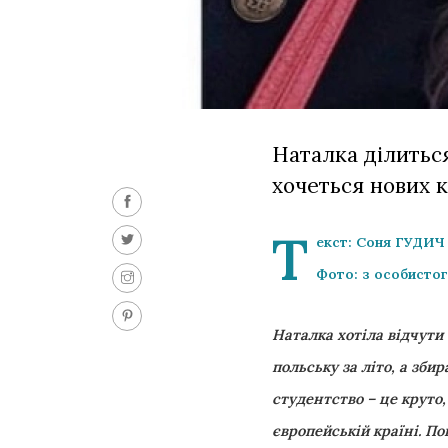
Наталка ділиться
хочеться нових к
Т
екст: Соня ГУДИЧ
Фото: з особистог
Наталка хотіла відчути
польську за літо, а зби
студентство – це круто,
європейській країні. П