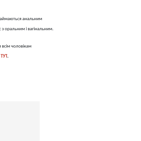
 займаються анальним
 з оральним і вагінальним.
и всім чоловікам
е
ТУТ
.