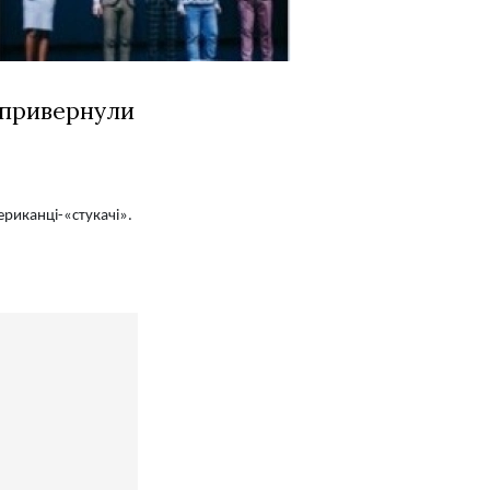
 привернули
ериканці-«стукачі».