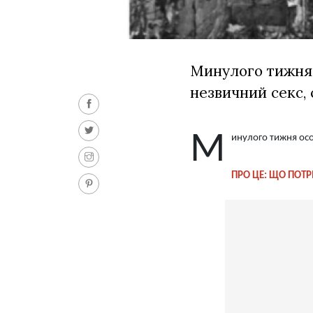
Минулого тижня 
незвичний секс, 
М
инулого тижня осо
ПРО ЦЕ: ЩО ПОТР