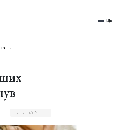
Ще
 18+
іших
нув
Print