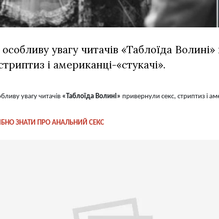
особливу увагу читачів «Таблоїда Волині»
стриптиз і американці-«стукачі».
бливу увагу читачів
«Таблоїда Волині»
привернули секс, стриптиз і ам
ІБНО ЗНАТИ ПРО АНАЛЬНИЙ СЕКС