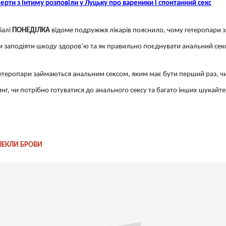
ерти з інтиму розповіли у Луцьку про вареники і спонтанний секс
іалі
ПОНЕДІЛКА
відоме подружжя лікарів пояснило, чому гетеропари
м заподіяти шкоду здоров’ю та як правильно поєднувати анальний секс
 гетеропари займаються анальним сексом,
яким має бути перший раз,
ч
нг, чи потрібно готуватися до анального сексу та багато інших шукайт
ПЕКЛИ БРОВИ