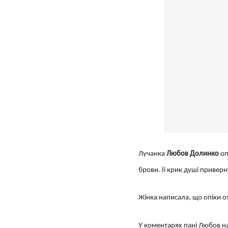
Лучанка
Любов Долинко
оп
брови. Її крик душі привер
Жінка написала, що опіки о
У коментарях пані Любов на