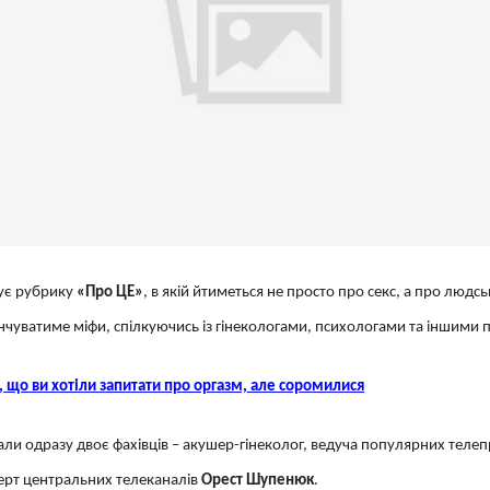
ує рубрику
«Про ЦЕ»
, в якій йтиметься не просто про секс, а про людс
інчуватиме міфи, спілкуючись із гінекологами, психологами та іншими
, що ви хотіли запитати про оргазм, але соромилися
ли одразу двоє фахівців – акушер-гінеколог, ведуча популярних телеп
перт центральних телеканалів
Орест Шупенюк
.