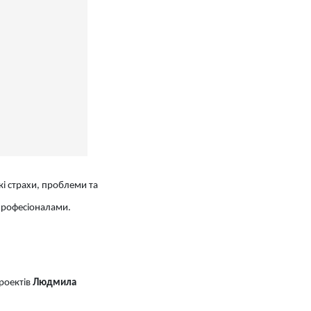
ькі страхи, проблеми та
 професіоналами.
роектів
Людмила