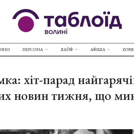
ВИНИ
ПЕРСОНА
ЛАЙФ
АФІША
ZONE
мка: хіт-парад найгаряч
их новин тижня, що ми