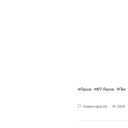
#Ласка
#КП Ласка
#пес
Коментарів (0)
2845