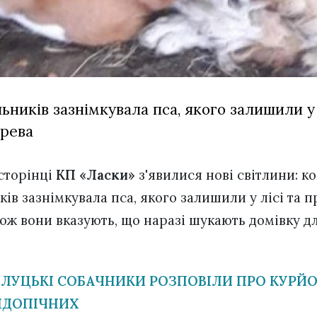
ників зазнімкувала пса, якого залишили у 
ерева
сторінці
КП «Ласки»
з'явилися нові світлини: к
ів зазнімкувала пса, якого залишили у лісі та п
кож вони вказують, що наразі шукають домівку д
 ЛУЦЬКІ СОБАЧНИКИ РОЗПОВІЛИ ПРО КУРЙО
ІДОПІЧНИХ