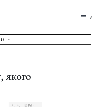
Ще
 18+
, якого
Print