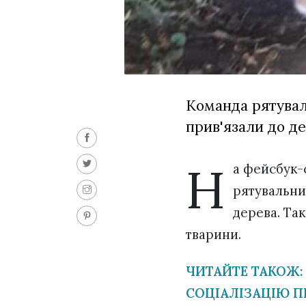
Команда рятуваль
прив'язали до д
Н
а фейсбук-
рятувальник
дерева. Та
тварини.
ЧИТАЙТЕ ТАКОЖ:
СОЦІАЛІЗАЦІЮ П