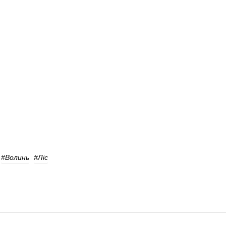
#волинь
#ліс