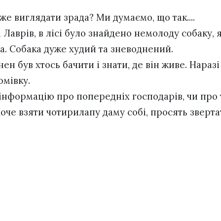
же виглядати зрада? Ми думаємо, що так....
а Лаврів, в лісі було знайдено немолоду собаку,
а. Собака дуже худий та зневоднений.
ен був хтось бачити і знати, де він живе. Нараз
омівку.
 інформацію про попередніх господарів, чи про 
хоче взяти чотирилапу даму собі, просять зверт