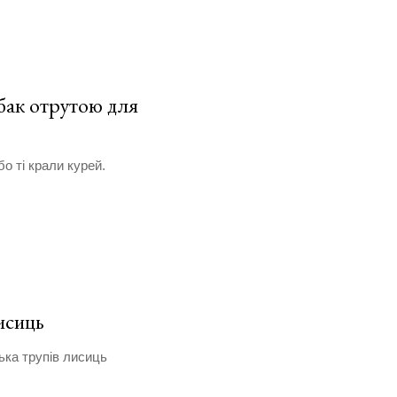
бак отрутою для
бо ті крали курей.
исиць
ька трупів лисиць