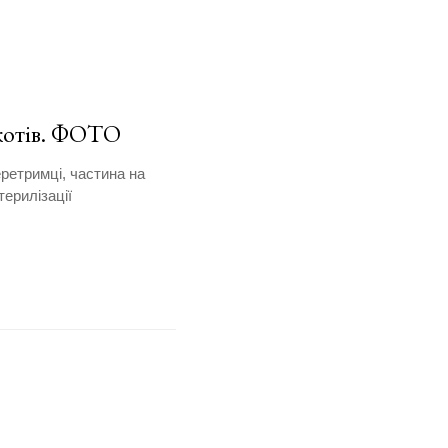
 котів. ФОТО
ретримці, частина на
терилізації