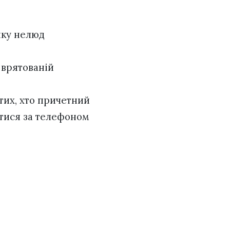
 яку нелюд
і врятованій
тих, хто причетний
атися за телефоном