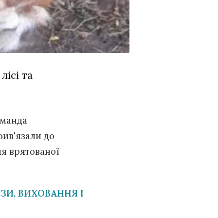
лісі та
оманда
рив'язали до
ля врятованої
ЗИ, ВИХОВАННЯ І