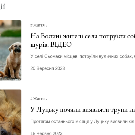
ії
# Життя
На Волині жителі села потруїли со
щурів. ВІДЕО
У селі Сьомаки місцеві потруїли вуличних собак, 
20 Вересня 2023
# Життя
У Луцьку почали виявляти трупи л
Протягом останнього місяця у Луцьку виявили кіл
18 Червня 2023