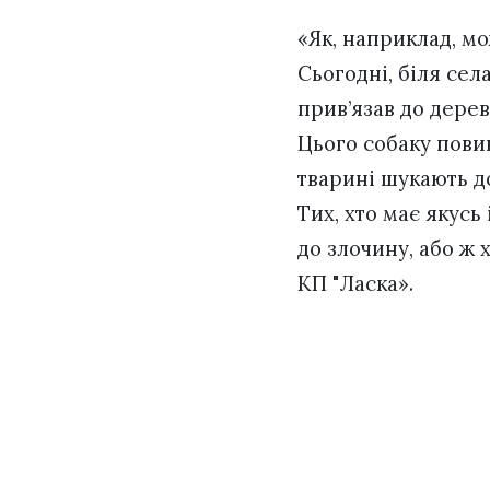
«Як, наприклад, мо
Сьогодні, біля сел
прив’язав до дерев
Цього собаку повин
тварині шукають д
Тих, хто має якусь
до злочину, або ж 
КП "Ласка».