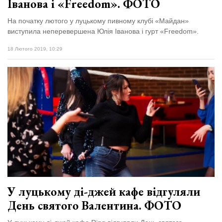
Іванова і «Freedom». ФОТО
На початку лютого у луцькому пивному клубі «Майдан»
виступила неперевершена Юлія Іванова і гурт «Freedom».
18 Лютого 2019, 10:29
У луцькому ді-джей кафе відгуляли
День святого Валентина. ФОТО