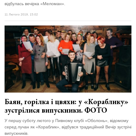
відбулась вечірка «Меломан».
11 Лютого 2019, 15:02
Баян, горілка і цвяхи: у «Кораблику»
зустрілися випускники. ФОТО
У першу суботу лютого у Пивному клубі «Оболонь», відомому
серед лучан як «Кораблик», відбувся традиційний Вечір зустрічі
випускників.