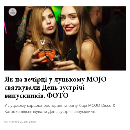
Як на вечірці у луцькому MOJO
святкували День зустрічі
випускників. ФОТО
У луцькому караоке-ресторані та party-барі MOJO Disco &
Karaoke відсвяткували День зустрічі випускників.
04 Лютого 2019, 15:04