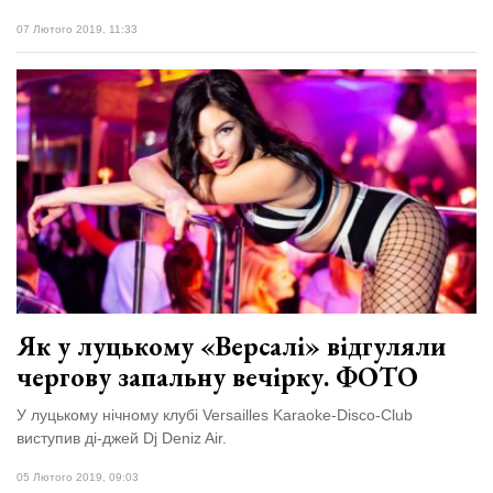
07 Лютого 2019, 11:33
Як у луцькому «Версалі» відгуляли
чергову запальну вечірку. ФОТО
У луцькому нічному клубі Versailles Karaoke-Disco-Club
виступив ді-джей Dj Deniz Air.
05 Лютого 2019, 09:03