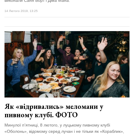
виконали Саня Борт і Діма Мана.
14 Лютого 2019, 13:25
Як «відривались» меломани у
пивному клубі. ФОТО
Минулої п'ятниці, 8 лютого, у луцькому пивному клубі
«Оболонь», відомому серед лучан і не тільки як «Кораблик»,