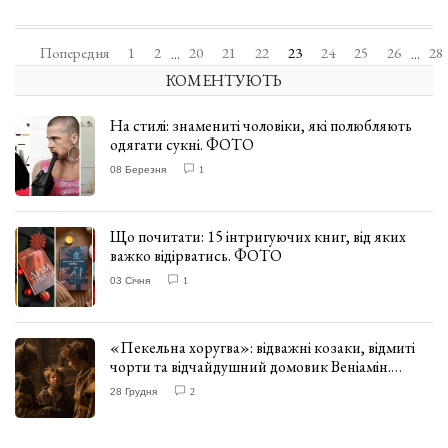
Попередня
1
2
20
21
22
23
24
25
26
28
...
...
КОМЕНТУЮТЬ
На стилі: знамениті чоловіки, які полюбляють
одягати сукні. ФОТО
08 Березня
1
Що почитати: 15 інтригуючих книг, від яких
важко відірватись. ФОТО
03 Січня
1
«Пекельна хоругва»: відважні козаки, відмиті
чорти та відчайдушний домовик Веніамін.
ВІДГУК
28 Грудня
2