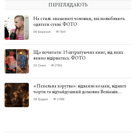
ПЕРЕГЛЯДАЮТЬ
На стилі: знамениті чоловіки, які полюбляють
одягати сукні. ФОТО
08 Березня
7819
Що почитати: 15 інтригуючих книг, від яких
важко відірватись. ФОТО
03 Січня
27991
«Пекельна хоругва»: відважні козаки, відмиті
чорти та відчайдушний домовик Веніамін.
ВІДГУК
28 Грудня
11088