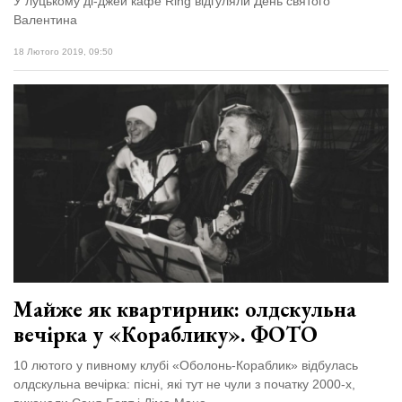
У луцькому ді-джей кафе Ring відгуляли День святого
Валентина
18 Лютого 2019, 09:50
Майже як квартирник: олдскульна
вечірка у «Кораблику». ФОТО
10 лютого у пивному клубі «Оболонь-Кораблик» відбулась
олдскульна вечірка: пісні, які тут не чули з початку 2000-х,