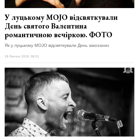
відбулася
XIX
29 Липня 2026
Спартакіада
566 переглядів
У луцькому MOJO відсвяткували
VolWe...
День святого Валентина
Всі розділи
романтичною вечіркою. ФОТО
Персона
Як у луцькому MOJO відсвяткували День закоханих
Лайф
19 Лютого 2019, 09:21
Афіша
ZONE 18+
Контакти
Політика конфіденційності