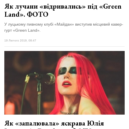
Як лучани «відривались» під «Green
Land». ФОТО
У луцькому пивному клубі «Майдан» виступив місцевий кавер-
гурт «Green Land».
19 Лютого 2019, 08:47
Як «запалювала» яскрава Юлія