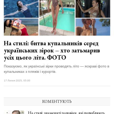
Зіньківський
залишив у
27 Липня 2026
Луцьку
757 переглядів
три...
Всі розділи
Персона
На стилі: битва купальників серед
Лайф
українських зірок – хто затьмарив
Афіша
усіх цього літа. ФОТО
ZONE 18+
Показуємо, як українські зірки проводять літо — яскраві фото в
купальниках з пляжів і курортів.
Контакти
17 Липня 2025, 05:00
Політика конфіденційності
КОМЕНТУЮТЬ
На стилі: знамениті чоловіки, які полюбляють