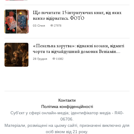
Що почитати: 15 інтригуючих книг, від яких
важко відірватись. ФОТО
03 Січня
27978
«Пекельна хоругва»: відважні козаки, відмиті
чорти та відчайдушний домовик Веніамін.
ВІДГУК
28 Грудня
11082
Контакти
Політика конфіденційності
Суб'єкт у сфері онлайн-медіа; ідентифікатор медіа - R40-
06706.
Матеріали, розміщені на цьому сайті, призначені виключно для
осіб віком від 21 року.