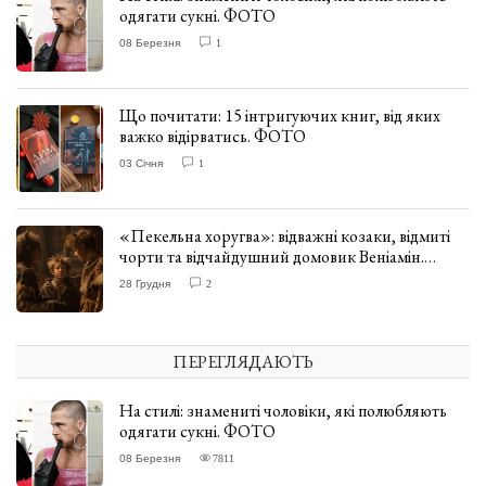
одягати сукні. ФОТО
08 Березня
1
Що почитати: 15 інтригуючих книг, від яких
важко відірватись. ФОТО
03 Січня
1
«Пекельна хоругва»: відважні козаки, відмиті
чорти та відчайдушний домовик Веніамін.
ВІДГУК
28 Грудня
2
ПЕРЕГЛЯДАЮТЬ
На стилі: знамениті чоловіки, які полюбляють
одягати сукні. ФОТО
08 Березня
7811