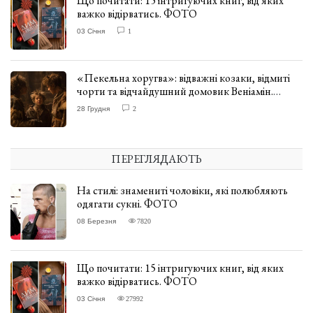
Що почитати: 15 інтригуючих книг, від яких
важко відірватись. ФОТО
03 Січня
1
«Пекельна хоругва»: відважні козаки, відмиті
чорти та відчайдушний домовик Веніамін.
ВІДГУК
28 Грудня
2
ПЕРЕГЛЯДАЮТЬ
На стилі: знамениті чоловіки, які полюбляють
одягати сукні. ФОТО
08 Березня
7820
Що почитати: 15 інтригуючих книг, від яких
важко відірватись. ФОТО
03 Січня
27992