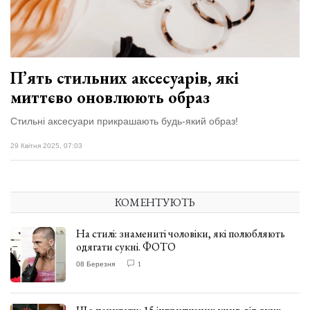
відбулася
XIX
29 Липня 2026
Спартакіада
568 переглядів
VolWe...
Всі розділи
П’ять стильних аксесуарів, які
миттєво оновлюють образ
Персона
Стильні аксесуари прикрашають будь-який образ!
Лайф
Афіша
29 Квітня 2025, 07:03
ZONE 18+
КОМЕНТУЮТЬ
Контакти
Політика конфіденційності
На стилі: знамениті чоловіки, які полюбляють
одягати сукні. ФОТО
08 Березня
1