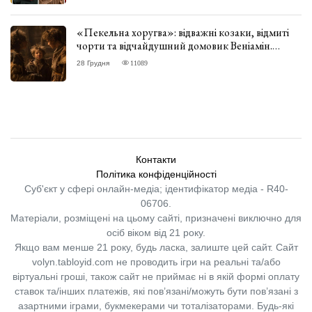
«Пекельна хоругва»: відважні козаки, відмиті
чорти та відчайдушний домовик Веніамін.
ВІДГУК
28 Грудня
11089
Контакти
Політика конфіденційності
Суб'єкт у сфері онлайн-медіа; ідентифікатор медіа - R40-
06706.
Матеріали, розміщені на цьому сайті, призначені виключно для
осіб віком від 21 року.
Якщо вам менше 21 року, будь ласка, залиште цей сайт.
Сайт
volyn.tabloyid.com не проводить ігри на реальні та/або
віртуальні гроші, також сайт не приймає ні в якій формі оплату
ставок та/інших платежів, які пов’язані/можуть бути пов’язані з
азартними іграми, букмекерами чи тоталізаторами. Будь-які