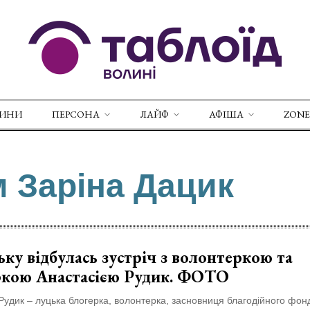
ВИНИ
ПЕРСОНА
ЛАЙФ
АФІША
ZONE
м Заріна Дацик
ку відбулась зустріч з волонтеркою та
ркою Анастасією Рудик. ФОТО
Рудик – луцька блогерка, волонтерка, засновниця благодійного фо