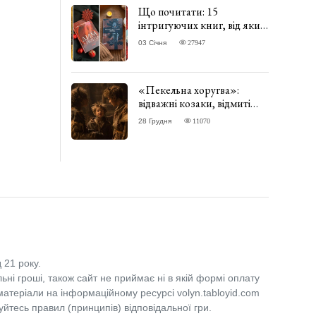
Що почитати: 15
інтригуючих книг, від яких
важко відірватись. ФОТО
03 Січня
27947
«Пекельна хоругва»:
відважні козаки, відмиті
чорти та відчайдушний
28 Грудня
11070
домовик Веніамін. ВІДГУК
 21 року.
льні гроші, також сайт не приймає ні в якій формі оплату
 матеріали на інформаційному ресурсі volyn.tabloyid.com
уйтесь правил (принципів) відповідальної гри.