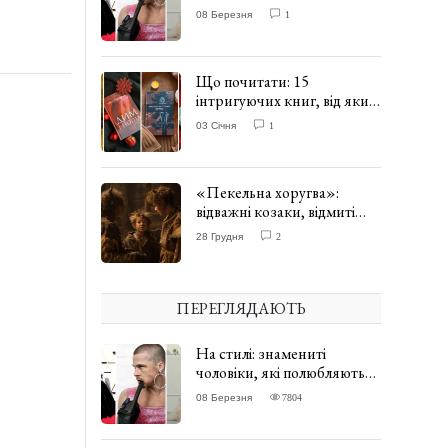
одягати сукні. ФОТО
08 Березня
1
Що почитати: 15
інтригуючих книг, від яких
важко відірватись. ФОТО
03 Січня
1
«Пекельна хоругва»:
відважні козаки, відмиті
чорти та відчайдушний
28 Грудня
2
домовик Веніамін. ВІДГУК
ПЕРЕГЛЯДАЮТЬ
На стилі: знамениті
чоловіки, які полюбляють
одягати сукні. ФОТО
08 Березня
7804