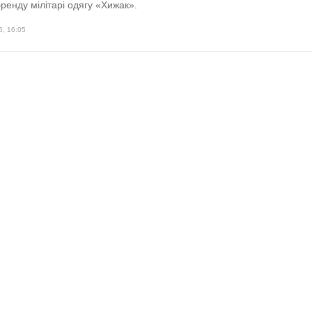
ренду мілітарі одягу «Хижак».
5, 16:05