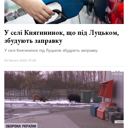
У селі Княгининок, що під Луцьком,
збудують заправку
У селі Княгининок під Луцьком збудують заправку.
24 Лютого 2023, 07:26