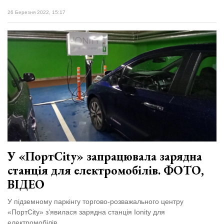
26 Березня 2022, 15:17
У «ПортCity» запрацювала зарядна
станція для електромобілів. ФОТО,
ВІДЕО
У підземному паркінгу торгово-розважального центру
«ПортCity» з’явилася зарядна станція Ionity для
електромобілів.