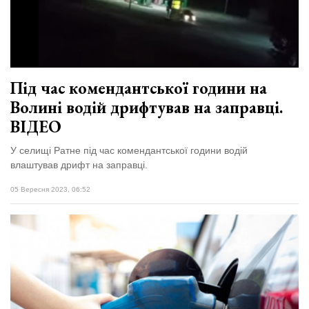
Під час комендантської години на
Волині водій дрифтував на заправці.
ВІДЕО
У селищі Ратне під час комендантської години водій
влаштував дрифт на заправці.
05 Вересня 2023, 06:52