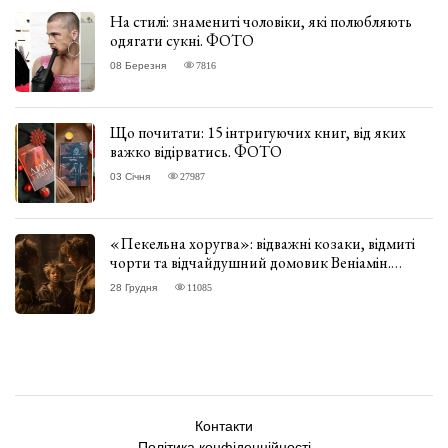
На стилі: знамениті чоловіки, які полюбляють
одягати сукні. ФОТО
08 Березня
7816
Що почитати: 15 інтригуючих книг, від яких
важко відірватись. ФОТО
03 Січня
27987
«Пекельна хоругва»: відважні козаки, відмиті
чорти та відчайдушний домовик Веніамін.
ВІДГУК
28 Грудня
11085
Контакти
Політика конфіденційності