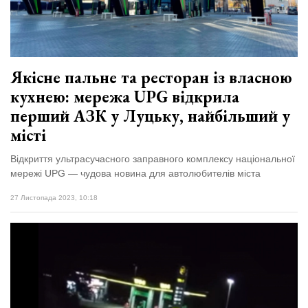
відбулася
XIX
29 Липня 2026
Спартакіада
552 переглядів
VolWe...
Гамлет
Якісне пальне та ресторан із власною
Зіньківський
залишив у
кухнею: мережа UPG відкрила
27 Липня 2026
Луцьку
804 переглядів
перший АЗК у Луцьку, найбільший у
три...
місті
Всі розділи
Відкриття ультрасучасного заправного комплексу національної
мережі UPG — чудова новина для автолюбителів міста
Персона
Лайф
27 Листопада 2023, 10:18
Афіша
ZONE 18+
Контакти
Політика конфіденційності