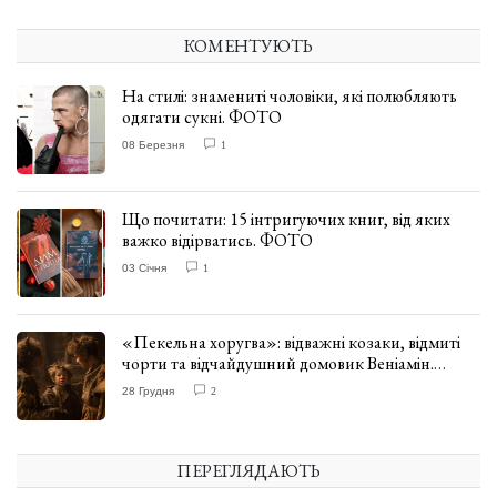
КОМЕНТУЮТЬ
На стилі: знамениті чоловіки, які полюбляють
одягати сукні. ФОТО
08 Березня
1
Що почитати: 15 інтригуючих книг, від яких
важко відірватись. ФОТО
03 Січня
1
«Пекельна хоругва»: відважні козаки, відмиті
чорти та відчайдушний домовик Веніамін.
ВІДГУК
28 Грудня
2
ПЕРЕГЛЯДАЮТЬ