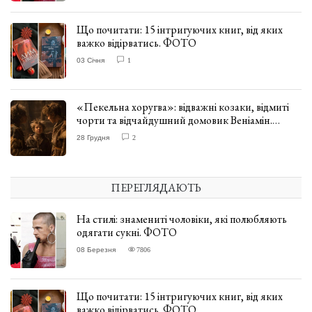
Що почитати: 15 інтригуючих книг, від яких
важко відірватись. ФОТО
03 Січня
1
«Пекельна хоругва»: відважні козаки, відмиті
чорти та відчайдушний домовик Веніамін.
ВІДГУК
28 Грудня
2
ПЕРЕГЛЯДАЮТЬ
На стилі: знамениті чоловіки, які полюбляють
одягати сукні. ФОТО
08 Березня
7806
Що почитати: 15 інтригуючих книг, від яких
важко відірватись. ФОТО