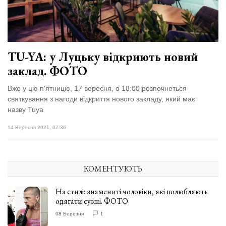
Зіньківський
залишив у
27 Липня 2026
Луцьку
706 переглядів
три...
Всі розділи
TU-YA: у Луцьку відкриють новий
заклад. ФОТО
Персона
Лайф
Вже у цю п'ятницю, 17 вересня, о 18:00 розпочнеться
святкування з нагоди відкриття нового закладу, який має
Афіша
назву Tuya
ZONE 18+
14 Вересня 2021, 07:36
Контакти
Політика конфіденційності
КОМЕНТУЮТЬ
На стилі: знамениті чоловіки, які полюбляють
одягати сукні. ФОТО
08 Березня
1