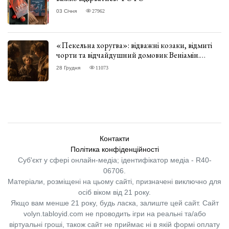
03 Січня
27962
«Пекельна хоругва»: відважні козаки, відмиті
чорти та відчайдушний домовик Веніамін.
ВІДГУК
28 Грудня
11073
Контакти
Політика конфіденційності
Суб'єкт у сфері онлайн-медіа; ідентифікатор медіа - R40-
06706.
Матеріали, розміщені на цьому сайті, призначені виключно для
осіб віком від 21 року.
Якщо вам менше 21 року, будь ласка, залиште цей сайт.
Сайт
volyn.tabloyid.com не проводить ігри на реальні та/або
віртуальні гроші, також сайт не приймає ні в якій формі оплату