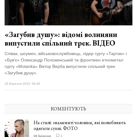
відбулася
XIX
29 Липня 2026
Спартакіада
549 переглядів
VolWe...
Всі розділи
«Загубив душу»: відомі волиняни
випустили спільний трек. ВІДЕО
Персона
Лайф
Співак, шоумен, військовослужбовець, лідер гурту «Тартак» і
«Був'є» Олександр Положинський та фронтмен етнометал
Афіша
гурту «Motanka» Віктор Верба випустили спільний трек
«Загубив душу».
ZONE 18+
29 Березня 2023, 09:38
Контакти
Політика конфіденційності
КОМЕНТУЮТЬ
На стилі: знамениті чоловіки, які полюбляють
одягати сукні. ФОТО
08 Березня
1