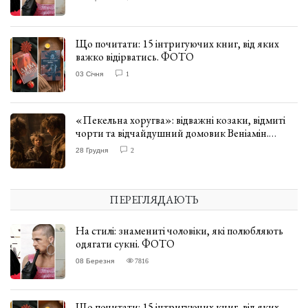
Що почитати: 15 інтригуючих книг, від яких
важко відірватись. ФОТО
03 Січня
1
«Пекельна хоругва»: відважні козаки, відмиті
чорти та відчайдушний домовик Веніамін.
ВІДГУК
28 Грудня
2
ПЕРЕГЛЯДАЮТЬ
На стилі: знамениті чоловіки, які полюбляють
одягати сукні. ФОТО
08 Березня
7816
Що почитати: 15 інтригуючих книг, від яких