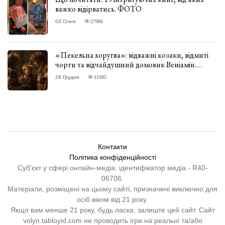
важко відірватись. ФОТО
03 Січня
27986
«Пекельна хоругва»: відважні козаки, відмиті
чорти та відчайдушний домовик Веніамін.
ВІДГУК
28 Грудня
11085
Контакти
Політика конфіденційності
Суб'єкт у сфері онлайн-медіа; ідентифікатор медіа - R40-
06706.
Матеріали, розміщені на цьому сайті, призначені виключно для
осіб віком від 21 року.
Якщо вам менше 21 року, будь ласка, залиште цей сайт.
Сайт
volyn.tabloyid.com не проводить ігри на реальні та/або