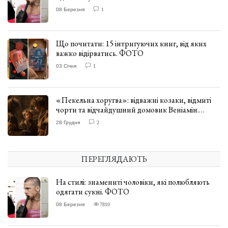
08 Березня
1
Що почитати: 15 інтригуючих книг, від яких
важко відірватись. ФОТО
03 Січня
1
«Пекельна хоругва»: відважні козаки, відмиті
чорти та відчайдушний домовик Веніамін.
ВІДГУК
28 Грудня
2
ПЕРЕГЛЯДАЮТЬ
На стилі: знамениті чоловіки, які полюбляють
одягати сукні. ФОТО
08 Березня
7810