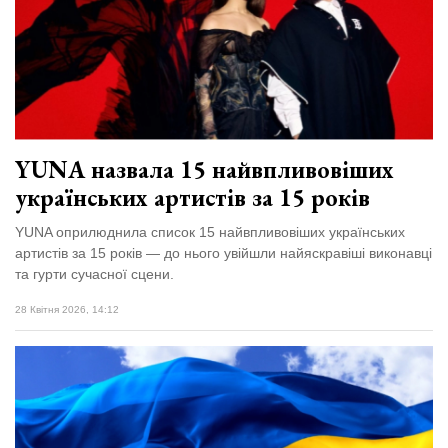
Зіньківський
залишив у
27 Липня 2026
Луцьку
751 переглядів
три...
Всі розділи
Персона
YUNA назвала 15 найвпливовіших
Лайф
українських артистів за 15 років
Афіша
YUNA оприлюднила список 15 найвпливовіших українських
ZONE 18+
артистів за 15 років — до нього увійшли найяскравіші виконавці
та гурти сучасної сцени.
Контакти
28 Квітня 2026, 14:12
Політика конфіденційності