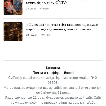
важко відірватись. ФОТО
03 Січня
27969
«Пекельна хоругва»: відважні козаки, відмиті
чорти та відчайдушний домовик Веніамін.
ВІДГУК
28 Грудня
11076
Контакти
Політика конфіденційності
Суб'єкт у сфері онлайн-медіа; ідентифікатор медіа - R40-
06706.
Матеріали, розміщені на цьому сайті, призначені виключно для
осіб віком від 21 року.
Якщо вам менше 21 року, будь ласка, залиште цей сайт.
Сайт
volyn.tabloyid.com не проводить ігри на реальні та/або