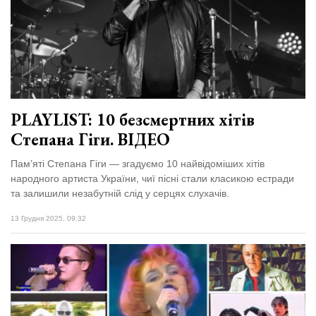
Зіньківський
залишив у
27 Липня 2026
Луцьку
727 переглядів
три...
Всі розділи
Персона
PLAYLIST: 10 безсмертних хітів
Лайф
Степана Гіги. ВІДЕО
Афіша
Пам’яті Степана Гіги — згадуємо 10 найвідоміших хітів
ZONE 18+
народного артиста України, чиї пісні стали класикою естради
та залишили незабутній слід у серцях слухачів.
Контакти
13 Грудня 2025, 09:32
Політика конфіденційності