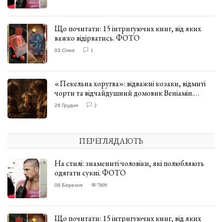
Що почитати: 15 інтригуючих книг, від яких
важко відірватись. ФОТО
03 Січня
1
«Пекельна хоругва»: відважні козаки, відмиті
чорти та відчайдушний домовик Веніамін.
ВІДГУК
28 Грудня
2
ПЕРЕГЛЯДАЮТЬ
На стилі: знамениті чоловіки, які полюбляють
одягати сукні. ФОТО
08 Березня
7809
Що почитати: 15 інтригуючих книг, від яких