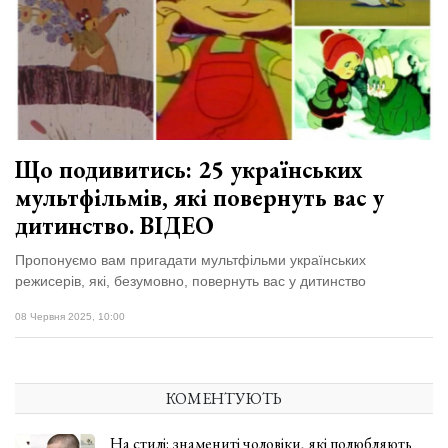
Зіньківський
залишив у
27 Липня 2026
Луцьку
717 переглядів
три...
Всі розділи
Персона
Що подивитись: 25 українських
Лайф
мультфільмів, які повернуть вас у
Афіша
дитинство. ВІДЕО
ZONE 18+
Пропонуємо вам пригадати мультфільми українських
режисерів, які, безумовно, повернуть вас у дитинство
Контакти
08 Червня 2025, 10:00
Політика конфіденційності
КОМЕНТУЮТЬ
На стилі: знамениті чоловіки, які полюбляють