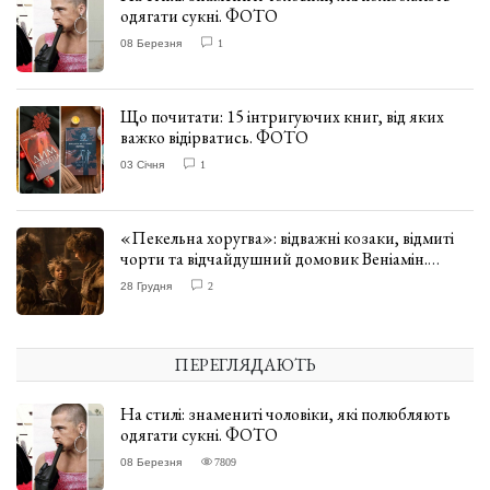
одягати сукні. ФОТО
08 Березня
1
Що почитати: 15 інтригуючих книг, від яких
важко відірватись. ФОТО
03 Січня
1
«Пекельна хоругва»: відважні козаки, відмиті
чорти та відчайдушний домовик Веніамін.
ВІДГУК
28 Грудня
2
ПЕРЕГЛЯДАЮТЬ
На стилі: знамениті чоловіки, які полюбляють
одягати сукні. ФОТО
08 Березня
7809