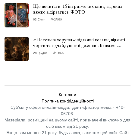
Що почитати: 15 інтригуючих книг, від яких
важко відірватись. ФОТО
03 Січня
27969
«Пекельна хоругва»: відважні козаки, відмиті
чорти та відчайдушний домовик Веніамін.
ВІДГУК
28 Грудня
11076
Контакти
Політика конфіденційності
Суб'єкт у сфері онлайн-медіа; ідентифікатор медіа - R40-
06706.
Матеріали, розміщені на цьому сайті, призначені виключно для
осіб віком від 21 року.
Якщо вам менше 21 року, будь ласка, залиште цей сайт.
Сайт