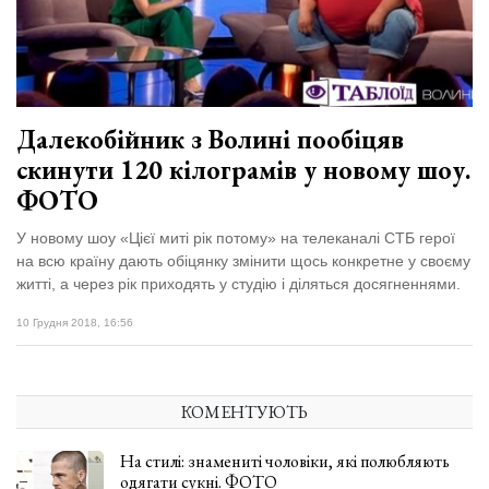
Далекобійник з Волині пообіцяв
скинути 120 кілограмів у новому шоу.
ФОТО
У новому шоу «Цієї миті рік потому» на телеканалі СТБ герої
на всю країну дають обіцянку змінити щось конкретне у своєму
житті, а через рік приходять у студію і діляться досягненнями.
10 Грудня 2018, 16:56
КОМЕНТУЮТЬ
На стилі: знамениті чоловіки, які полюбляють
одягати сукні. ФОТО