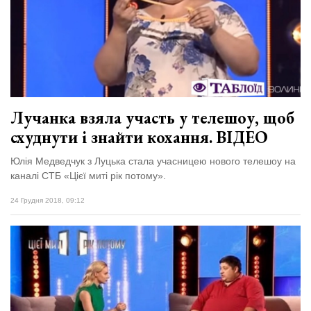
Зіньківський
залишив у
27 Липня 2026
Луцьку
727 переглядів
три...
Всі розділи
Персона
Лучанка взяла участь у телешоу, щоб
Лайф
схуднути і знайти кохання. ВІДЕО
Афіша
Юлія Медведчук з Луцька стала учасницею нового телешоу на
ZONE 18+
каналі СТБ «Цієї миті рік потому».
Контакти
24 Грудня 2018, 09:12
Політика конфіденційності