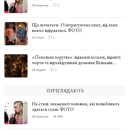
08 Березня
1
Що почитати: 15 інтригуючих книг, від яких
важко відірватись. ФОТО
03 Січня
1
«Пекельна хоругва»: відважні козаки, відмиті
чорти та відчайдушний домовик Веніамін.
ВІДГУК
28 Грудня
2
ПЕРЕГЛЯДАЮТЬ
На стилі: знамениті чоловіки, які полюбляють
одягати сукні. ФОТО
08 Березня
7809