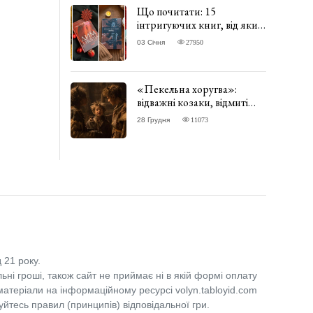
Що почитати: 15
інтригуючих книг, від яких
важко відірватись. ФОТО
03 Січня
27950
«Пекельна хоругва»:
відважні козаки, відмиті
чорти та відчайдушний
28 Грудня
11073
домовик Веніамін. ВІДГУК
 21 року.
льні гроші, також сайт не приймає ні в якій формі оплату
 матеріали на інформаційному ресурсі volyn.tabloyid.com
уйтесь правил (принципів) відповідальної гри.