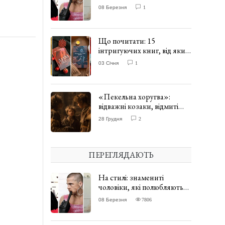
одягати сукні. ФОТО
08 Березня
1
Що почитати: 15
інтригуючих книг, від яких
важко відірватись. ФОТО
03 Січня
1
«Пекельна хоругва»:
відважні козаки, відмиті
чорти та відчайдушний
28 Грудня
2
домовик Веніамін. ВІДГУК
ПЕРЕГЛЯДАЮТЬ
На стилі: знамениті
чоловіки, які полюбляють
одягати сукні. ФОТО
08 Березня
7806