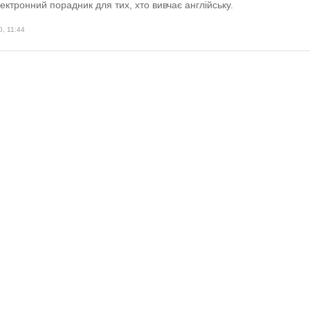
ктронний порадник для тих, хто вивчає англійську.
0, 11:44