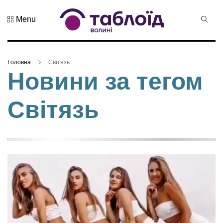
Menu
Не пропустіть
Як
виховували
Головна
Світязь
дітей
08 Серпня 2026
Новини за тегом
Франки й
97 переглядів
Косачі: муз...
Світязь
Дрони,
оркестр та
щирі емоції:
04 Серпня 2026
нацгварді...
307 переглядів
Гороскоп на
серпень для
всіх знаків
02 Серпня 2026
зоді...
635 переглядів
У Луцьку