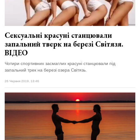
відбулася
XIX
29 Липня 2026
Спартакіада
557 переглядів
VolWe...
Всі розділи
Сексуальні красуні станцювали
запальний тверк на березі Світязя.
Персона
ВІДЕО
Лайф
Чотири спортивних засмаглих красуні станцювали під
Афіша
запальний трек на березі озера Світязь.
ZONE 18+
26 Червня 2019, 13:46
Контакти
Політика конфіденційності