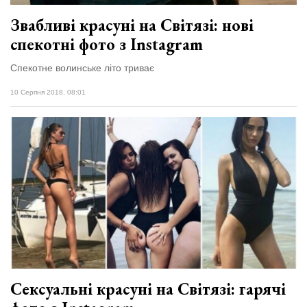
Звабливі красуні на Світязі: нові
спекотні фото з Іnstagram
Спекотне волинське літо триває
10 Серпня 2018, 08:01
Сексуальні красуні на Світязі: гарячі