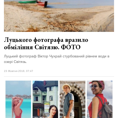
Луцького фотографа вразило
обміління Світязю. ФОТО
Луцький фотограф Віктор Чухрай стурбований рівнем води в
озері Світязь.
23 Жовтня 2018, 07:47