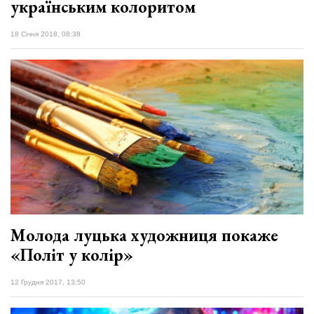
українським колоритом
18 Січня 2018, 08:38
Молода луцька художниця покаже
«Політ у колір»
12 Грудня 2017, 13:50