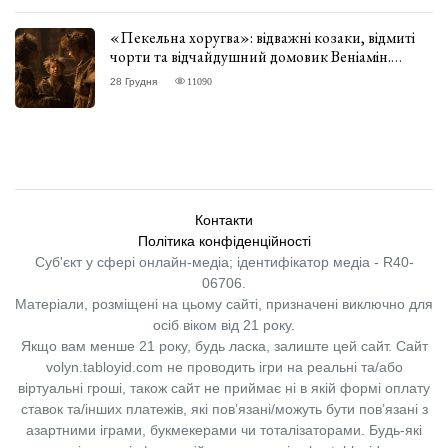
«Пекельна хоругва»: відважні козаки, відмиті
чорти та відчайдушний домовик Веніамін.
ВІДГУК
28 Грудня
11090
Контакти
Політика конфіденційності
Суб'єкт у сфері онлайн-медіа; ідентифікатор медіа - R40-
06706.
Матеріали, розміщені на цьому сайті, призначені виключно для
осіб віком від 21 року.
Якщо вам менше 21 року, будь ласка, залиште цей сайт.
Сайт
volyn.tabloyid.com не проводить ігри на реальні та/або
віртуальні гроші, також сайт не приймає ні в якій формі оплату
ставок та/інших платежів, які пов’язані/можуть бути пов’язані з
азартними іграми, букмекерами чи тоталізаторами. Будь-які