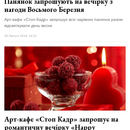
Панянок запрошують на вечірку з
нагоди Восьмого Березня
Арт-кафе «Стоп-Кадр» запрошує всіх чарівних панянок разом
відсвяткувати день весни
26 Лютого 2018, 14:22
Арт-кафе «Стоп Кадр» запрошує на
романтичну вечірку «Happy