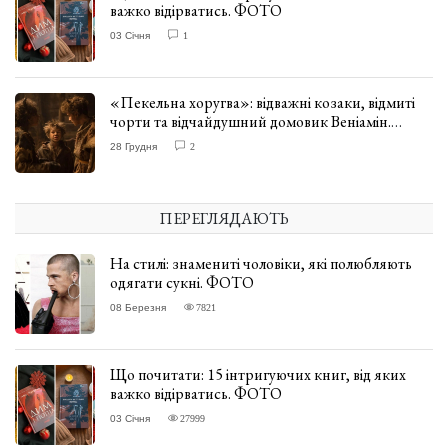
важко відірватись. ФОТО
03 Січня
1
«Пекельна хоругва»: відважні козаки, відмиті
чорти та відчайдушний домовик Веніамін.
ВІДГУК
28 Грудня
2
ПЕРЕГЛЯДАЮТЬ
На стилі: знамениті чоловіки, які полюбляють
одягати сукні. ФОТО
08 Березня
7821
Що почитати: 15 інтригуючих книг, від яких
важко відірватись. ФОТО
03 Січня
27999