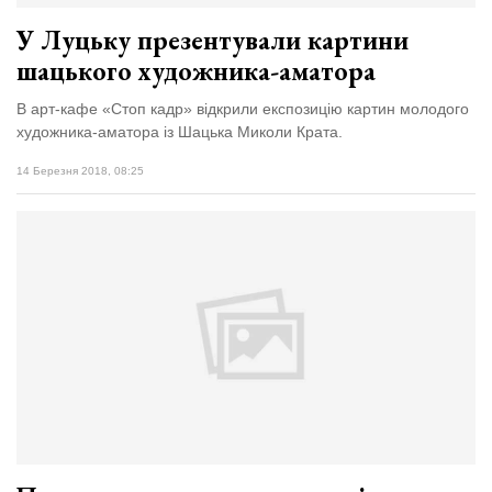
У Луцьку презентували картини
шацького художника-аматора
В арт-кафе «Стоп кадр» відкрили експозицію картин молодого
художника-аматора із Шацька Миколи Крата.
14 Березня 2018, 08:25