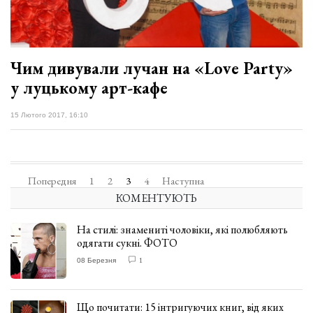
Чим дивували лучан на «Love Party»
у луцькому арт-кафе
15 Лютого 2017, 16:10
Попередня
1
2
3
4
Наступна
КОМЕНТУЮТЬ
На стилі: знамениті чоловіки, які полюбляють
одягати сукні. ФОТО
08 Березня
1
Що почитати: 15 інтригуючих книг, від яких