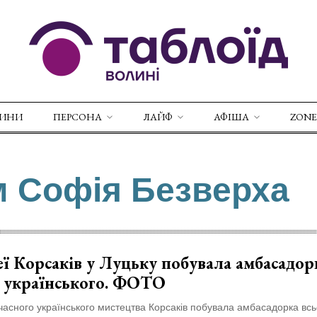
ВИНИ
ПЕРСОНА
ЛАЙФ
АФІША
ZONE
м Софія Безверха
ї Корсаків у Луцьку побувала амбасадор
о українського. ФОТО
часного українського мистецтва Корсаків побувала амбасадорка всь