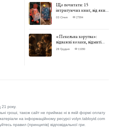
Що почитати: 15
інтригуючих книг, від яких
важко відірватись. ФОТО
03 Січня
27994
«Пекельна хоругва»:
відважні козаки, відмиті
чорти та відчайдушний
28 Грудня
11090
домовик Веніамін. ВІДГУК
 21 року.
льні гроші, також сайт не приймає ні в якій формі оплату
 матеріали на інформаційному ресурсі volyn.tabloyid.com
уйтесь правил (принципів) відповідальної гри.