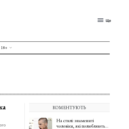
Ще
 18+
ка
КОМЕНТУЮТЬ
На стилі: знамениті
ого
чоловіки, які полюбляють