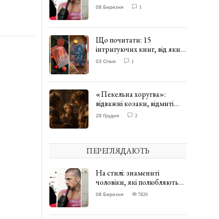
одягати сукні. ФОТО
08 Березня
1
Що почитати: 15
інтригуючих книг, від яких
важко відірватись. ФОТО
03 Січня
1
«Пекельна хоругва»:
відважні козаки, відмиті
чорти та відчайдушний
28 Грудня
2
домовик Веніамін. ВІДГУК
ПЕРЕГЛЯДАЮТЬ
На стилі: знамениті
чоловіки, які полюбляють
одягати сукні. ФОТО
08 Березня
7820