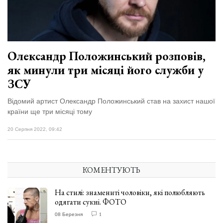
Зіньківський
залишив у
27 Липня 2026
Луцьку
715 переглядів
три...
Всі розділи
Олександр Положинський розповів,
як минули три місяці його служби у
Персона
ЗСУ
Лайф
Відомий артист Олександр Положинський став на захист нашої
Афіша
країни ще три місяці тому
ZONE 18+
20 Серпня 2022, 09:42
Контакти
Політика конфіденційності
КОМЕНТУЮТЬ
На стилі: знамениті чоловіки, які полюбляють
одягати сукні. ФОТО
08 Березня
1