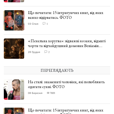
Що почитати: 15 інтригуючих книг, від яких
важко відірватись. ФОТО
03 Січня
1
«Пекельна хоругва»: відважні козаки, відмиті
чорти та відчайдушний домовик Веніамін.
ВІДГУК
28 Грудня
2
ПЕРЕГЛЯДАЮТЬ
На стилі: знамениті чоловіки, які полюбляють
одягати сукні. ФОТО
08 Березня
7809
Що почитати: 15 інтригуючих книг, від яких