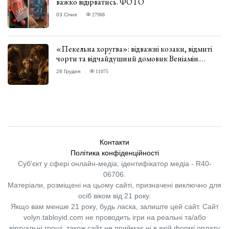
важко відірватись. ФОТО
03 Січня
27968
«Пекельна хоругва»: відважні козаки, відмиті
чорти та відчайдушний домовик Веніамін.
ВІДГУК
28 Грудня
11075
Контакти
Політика конфіденційності
Суб'єкт у сфері онлайн-медіа; ідентифікатор медіа - R40-
06706.
Матеріали, розміщені на цьому сайті, призначені виключно для
осіб віком від 21 року.
Якщо вам менше 21 року, будь ласка, залиште цей сайт.
Сайт
volyn.tabloyid.com не проводить ігри на реальні та/або
віртуальні гроші, також сайт не приймає ні в якій формі оплату