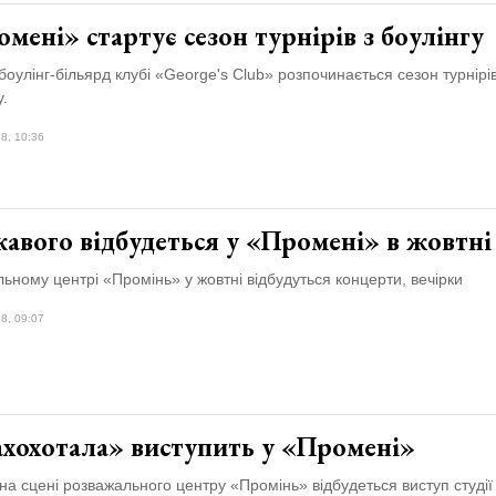
мені» стартує сезон турнірів з боулінгу
 боулінг-більярд клубі «George's Сlub» розпочинається сезон турнірів
у.
8, 10:36
авого відбудеться у «Промені» в жовтні
ьному центрі «Промінь» у жовтні відбудуться концерти, вечірки
8, 09:07
хохотала» виступить у «Промені»
на сцені розважального центру «Промінь» відбудеться виступ студії