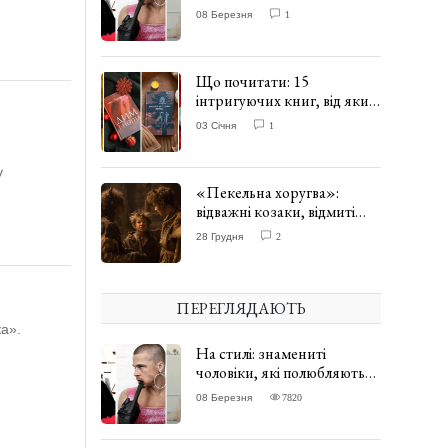
одягати сукні. ФОТО
08 Березня
1
Що почитати: 15
інтригуючих книг, від яких
важко відірватись. ФОТО
03 Січня
1
у
«Пекельна хоругва»:
відважні козаки, відмиті
чорти та відчайдушний
28 Грудня
2
домовик Веніамін. ВІДГУК
ПЕРЕГЛЯДАЮТЬ
ка».
На стилі: знамениті
чоловіки, які полюбляють
одягати сукні. ФОТО
08 Березня
7820