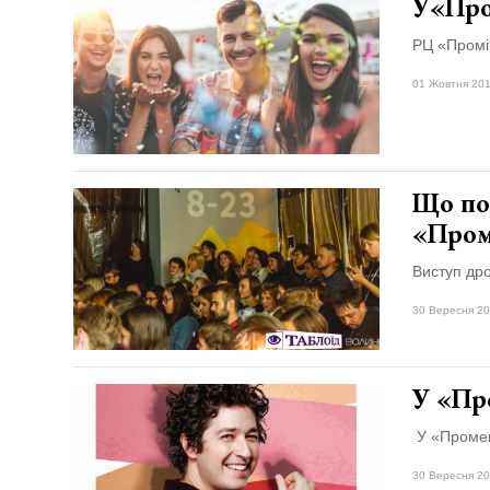
У«Про
РЦ «Промі
01 Жовтня 201
Що по
«Пром
Виступ дро
30 Вересня 20
У «Пр
У «Промен
30 Вересня 20