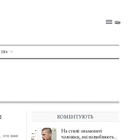
Ще
 18+
е
КОМЕНТУЮТЬ
На стилі: знамениті
, хто вже
чоловіки, які полюбляють