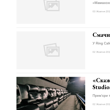
«Мамахохо
03 Жовтня 201
Смачне
У Ring Caf
02 Жовтня 201
«Скаж
Studi
Прем'єри 
02 Жовтня 201