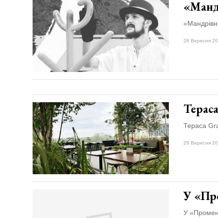
«Манд
«Мандрівн
28 Вересня 20
Терас
Тераса Gr
28 Вересня 20
У «Про
У «Промен