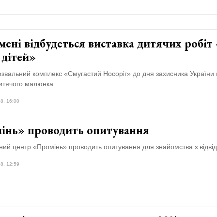
мені відбудеться виставка дитячих робі
 дітей»
звальний комплекс «Смугастий Носоріг» до дня захисника України 
дитячого малюнка
8, 16:00
інь» проводить опитування
ний центр «Промінь» проводить опитування для знайомства з відві
8, 12:59