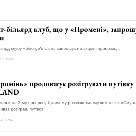
г-більярд клуб, що у «Промені», запрош
и
льярд клубу «George's Club» запрошує на акційні пропозиції.
18, 15:56
ромінь» продовжує розігрувати путівку 
LAND
мінь» на 2-му поверсі у Дитячому розважальному комплексі «Смуга
риває розіграш путівки
18, 07:47