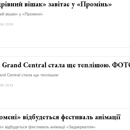
рівний вішак» завітає у «Промінь»
ий вішак» у «Промені»
18, 13:23
а Grand Central стала ще теплішою. ФО
and Central стала ще теплішою
18, 13:14
мені» відбудеться фестиваль анімації
і» відбудеться фестиваль анімації «Задзеркалля»