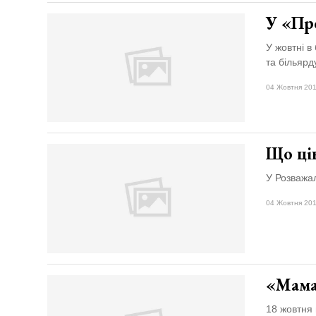
У «Про
У жовтні в
та більярд
04 Жовтня 201
Що цік
У Розважал
04 Жовтня 201
«Мама
18 жовтня 