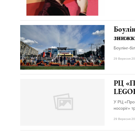
Боулін
знижк
Боулінг-бі
29 Вересня 20
РЦ «П
LEGO
У РЦ «Про
носоріг» т
29 Вересня 20