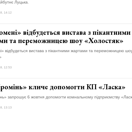
йбутнє Луцька.
8, 14:12
мені» відбудеться вистава з пікантними
ми та переможницею шоу «Холостяк»
і» відбудеться вистава з пікантними жартами та переможницею шо
»
8, 12:53
ромінь» кличе допомогти КП «Ласка»
нь» запрошує 6 жовтня допомогти комнальному підприємству «Лас
8, 13:13