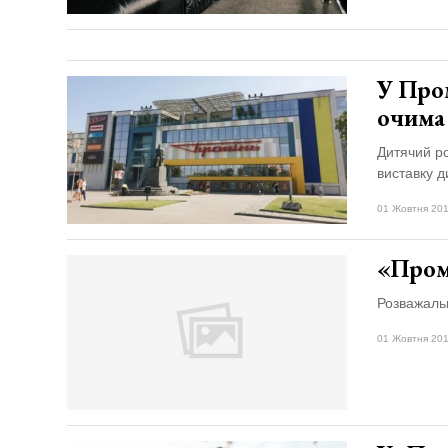
У Про
очима
Дитячий ро
виставку 
01 Жовтня 201
«Пром
Розважаль
01 Жовтня 201