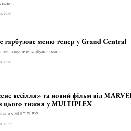
тала».
8, 10:07
 гарбузове меню тепер у Grand Central
e вже запустити гарбузове меню.
8, 12:27
ене весілля» та новий фільм від MARVE
os цього тижня у MULTIPLEX
тижня у MULTIPLEX!
8, 10:13