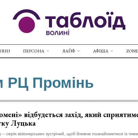
ВИНИ
ПЕРСОНА
ЛАЙФ
АФІША
ZONE
м РЦ Промінь
мені» відбудеться захід, який сприятим
тку Луцька
у – серія візіонерських зустрічей, щоб ближче познайомитися із тими