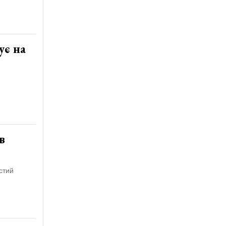
ує на
в
стий