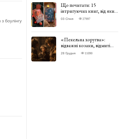
Що почитати: 15
інтригуючих книг, від яких
важко відірватись. ФОТО
03 Січня
27997
 з боулінгу
«Пекельна хоругва»:
відважні козаки, відмиті
чорти та відчайдушний
28 Грудня
11090
домовик Веніамін. ВІДГУК