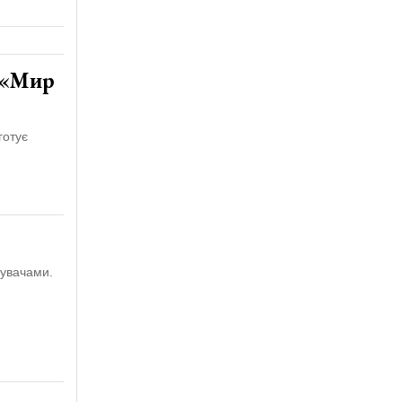
т «Мир
готує
дувачами.