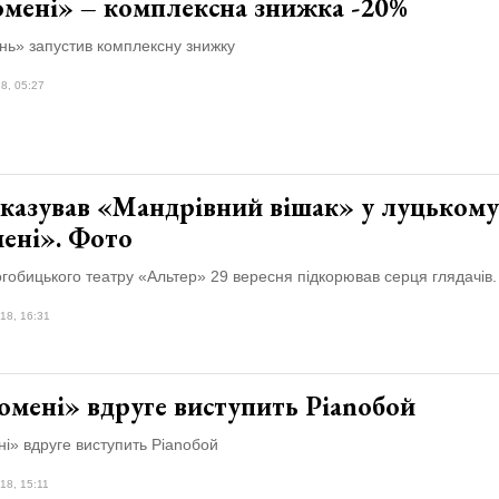
мені» – комплексна знижка -20%
нь» запустив комплексну знижку
8, 05:27
казував «Мандрівний вішак» у луцькому
ені». Фото
гобицького театру «Альтер» 29 вересня підкорював серця глядачів.
18, 16:31
омені» вдруге виступить Pianoбой
і» вдруге виступить Pianoбой
18, 15:11