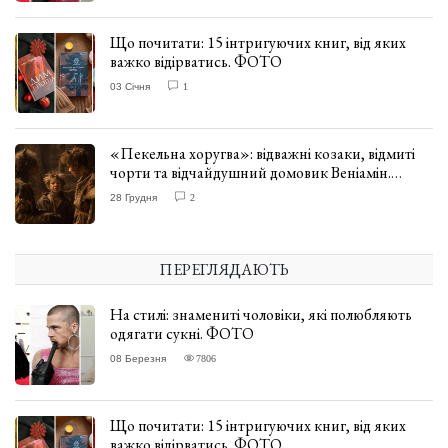
Що почитати: 15 інтригуючих книг, від яких
важко відірватись. ФОТО
03 Січня
1
«Пекельна хоругва»: відважні козаки, відмиті
чорти та відчайдушний домовик Веніамін.
ВІДГУК
28 Грудня
2
ПЕРЕГЛЯДАЮТЬ
На стилі: знамениті чоловіки, які полюбляють
одягати сукні. ФОТО
08 Березня
7806
Що почитати: 15 інтригуючих книг, від яких
важко відірватись. ФОТО