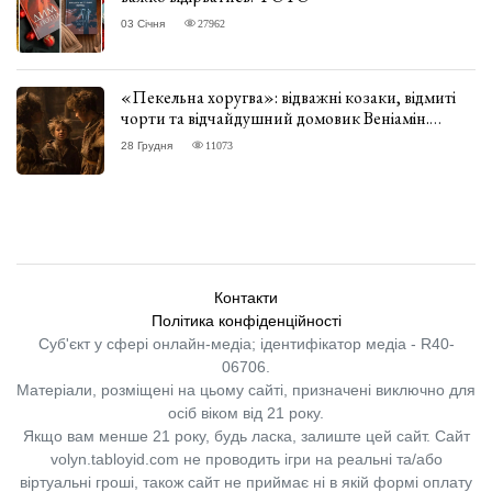
03 Січня
27962
«Пекельна хоругва»: відважні козаки, відмиті
чорти та відчайдушний домовик Веніамін.
ВІДГУК
28 Грудня
11073
Контакти
Політика конфіденційності
Суб'єкт у сфері онлайн-медіа; ідентифікатор медіа - R40-
06706.
Матеріали, розміщені на цьому сайті, призначені виключно для
осіб віком від 21 року.
Якщо вам менше 21 року, будь ласка, залиште цей сайт.
Сайт
volyn.tabloyid.com не проводить ігри на реальні та/або
віртуальні гроші, також сайт не приймає ні в якій формі оплату