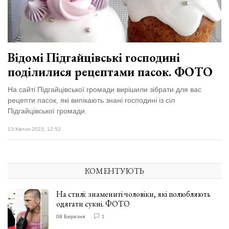
Зіньківський
залишив у
27 Липня 2026
Луцьку
708 переглядів
три...
Всі розділи
Відомі Підгайцівські господині
поділилися рецептами пасок. ФОТО
Персона
Лайф
На сайті Підгайцівської громади вирішили зібрати для вас
рецепти пасок, які випікають знані господині із сіл
Афіша
Підгайцівської громади.
ZONE 18+
13 Квітня 2023, 12:52
Контакти
Політика конфіденційності
КОМЕНТУЮТЬ
На стилі: знамениті чоловіки, які полюбляють
одягати сукні. ФОТО
08 Березня
1