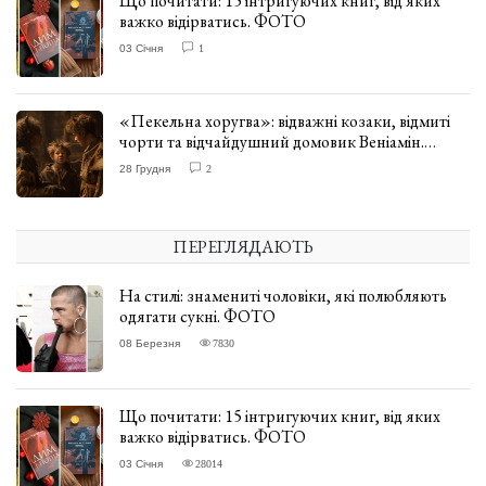
Що почитати: 15 інтригуючих книг, від яких
важко відірватись. ФОТО
03 Січня
1
«Пекельна хоругва»: відважні козаки, відмиті
чорти та відчайдушний домовик Веніамін.
ВІДГУК
28 Грудня
2
ПЕРЕГЛЯДАЮТЬ
На стилі: знамениті чоловіки, які полюбляють
одягати сукні. ФОТО
08 Березня
7830
Що почитати: 15 інтригуючих книг, від яких
важко відірватись. ФОТО
03 Січня
28014