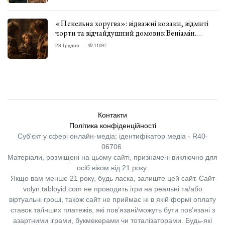
«Пекельна хоругва»: відважні козаки, відмиті
чорти та відчайдушний домовик Веніамін.
ВІДГУК
28 Грудня
11097
Контакти
Політика конфіденційності
Суб'єкт у сфері онлайн-медіа; ідентифікатор медіа - R40-
06706.
Матеріали, розміщені на цьому сайті, призначені виключно для
осіб віком від 21 року.
Якщо вам менше 21 року, будь ласка, залиште цей сайт.
Сайт
volyn.tabloyid.com не проводить ігри на реальні та/або
віртуальні гроші, також сайт не приймає ні в якій формі оплату
ставок та/інших платежів, які пов’язані/можуть бути пов’язані з
азартними іграми, букмекерами чи тоталізаторами. Будь-які