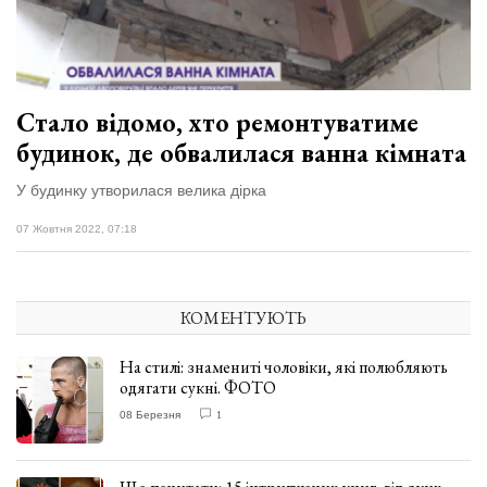
відбулася
XIX
29 Липня 2026
Спартакіада
600 переглядів
VolWe...
Всі розділи
Стало відомо, хто ремонтуватиме
будинок, де обвалилася ванна кімната
Персона
Лайф
У будинку утворилася велика дірка
Афіша
07 Жовтня 2022, 07:18
ZONE 18+
КОМЕНТУЮТЬ
Контакти
Політика конфіденційності
На стилі: знамениті чоловіки, які полюбляють
одягати сукні. ФОТО
08 Березня
1