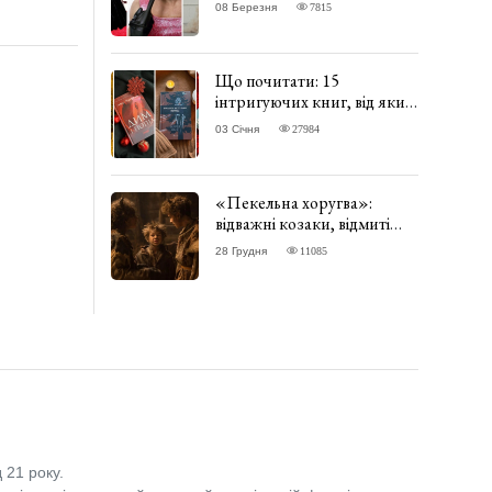
одягати сукні. ФОТО
08 Березня
7815
Що почитати: 15
інтригуючих книг, від яких
важко відірватись. ФОТО
03 Січня
27984
«Пекельна хоругва»:
відважні козаки, відмиті
чорти та відчайдушний
28 Грудня
11085
домовик Веніамін. ВІДГУК
 21 року.