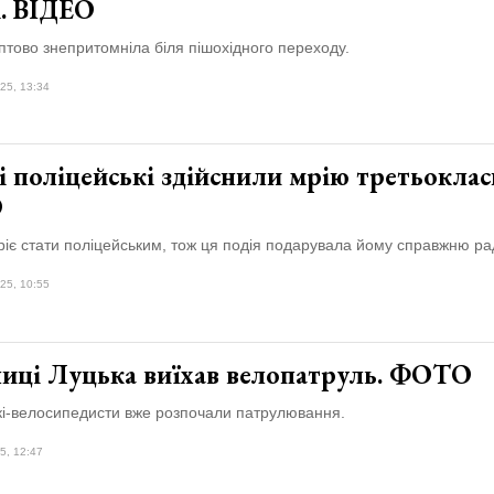
і. ВІДЕО
птово знепритомніла біля пішохідного переходу.
25, 13:34
 поліцейські здійснили мрію третьоклас
О
іє стати поліцейським, тож ця подія подарувала йому справжню рад
25, 10:55
лиці Луцька виїхав велопатруль. ФОТО
кі-велосипедисти вже розпочали патрулювання.
5, 12:47