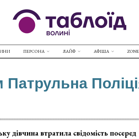
ВИНИ
ПЕРСОНА
ЛАЙФ
АФІША
ZONE
м Патрульна Поліц
ку дівчина втратила свідомість посеред