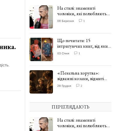
На стилі: знамениті
чоловіки, які полюбляють
одягати сукні. ФОТО
08 Березня
1
Що почитати: 15
ника.
інтригуючих книг, від яких
важко відірватись. ФОТО
03 Січня
1
ість.
«Пекельна хоругва»:
відважні козаки, відмиті
чорти та відчайдушний
28 Грудня
2
домовик Веніамін. ВІДГУК
ПЕРЕГЛЯДАЮТЬ
На стилі: знамениті
чоловіки, які полюбляють