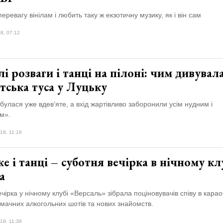
перевагу вінілам і любить таку ж екзотичну музику, як і він сам
8, 07:12
і розваги і танці на пілоні: чим дивувал
тська туса у Луцьку
дбулася уже вдев’яте, а вхід жартівливо заборонили усім нудним і
м».
18, 11:16
е і танці – суботня вечірка в нічному кл
а
чірка у нічному клубі «Версаль» зібрала поціновувачів співу в карао
смачних алкогольних шотів та нових знайомств.
18, 11:36