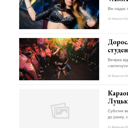
Він надає 
18 Жовтня 201
Доросл
студен
Вечірка ві
«затягнути
28 Вересня 20
Караок
Луцьк
Суботня ве
до ранку, 
21 Вересня 20