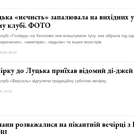
ька «нечисть» запалювала на вихідних у
му клубі. ФОТО
клубі «Голівуд» на Хелловін теж влаштували тусу, яка зібрала під о
аречених», «вампірів», «відьом» та інших монстрів.
2018, 08:40
ірку до Луцька приїхав відомий ді-джей
клубі «Версаль» відгуляли традиційну суботню вечірку.
8, 15:23
ани розважалися на пікантній вечірці з 
BI