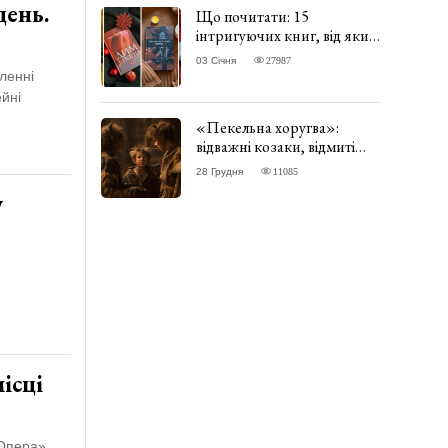
день.
Що почитати: 15
інтригуючих книг, від яких
важко відірватись. ФОТО
03 Січня
27987
сленні
ейні
«Пекельна хоругва»:
відважні козаки, відмиті
чорти та відчайдушний
28 Грудня
11085
домовик Веніамін. ВІДГУК
у
ісці
«Опера».