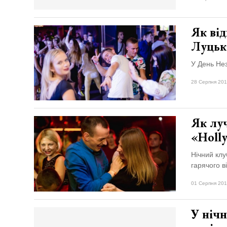
Як від
Луцьк
У День Нез
28 Серпня 201
Як луч
«Holl
Нічний клу
гарячого в
01 Серпня 201
У нічн