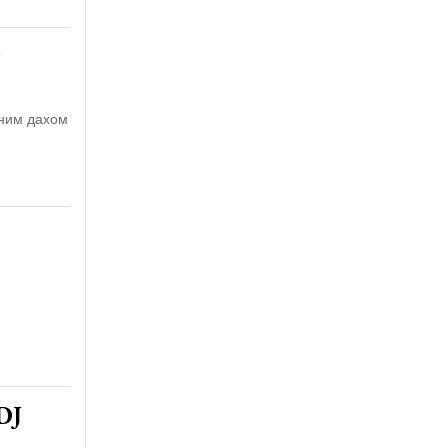
дним дахом
DJ