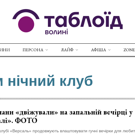
ВИНИ
ПЕРСОНА
ЛАЙФ
АФІША
ZONE
м нічний клуб
ани «двіжували» на запальній вечірці у
алі». ФОТО
клубі «Версаль» продовжують влаштовувати гучні вечірки для любит