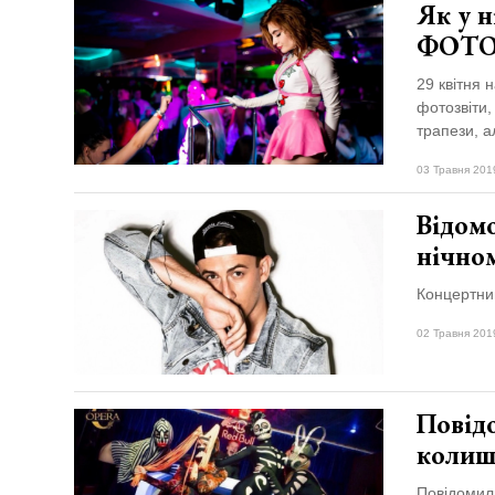
Як у н
ФОТ
29 квітня 
фотозвіти,
трапези, а
03 Травня 201
Відомо
нічно
Концертний
02 Травня 201
Повідо
колиш
Повідомили