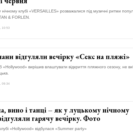
і червня
у нічному клубі «VERSAILLES» розважалися під музичні ритми попу
ATAN & FORLEN.
, 10:53
ани відгуляли вечірку «Секс на пляжі»
б «Hollywood» вирішив влаштувати відкриття пляжного сезону, не в
цька.
, 09:34
а, вино і танці – як у луцькому нічному
відгуляли гарячу вечірку. Фото
клубі «Hollywood» відбулася «Summer party»