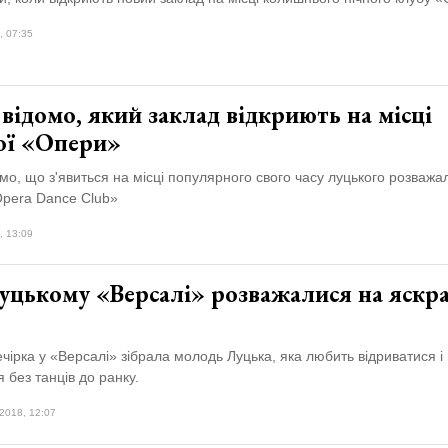
, 07:35
відомо, який заклад відкриють на місці
ої «Опери»
мо, що з'явиться на місці популярного свого часу луцького розважа
Opera Dance Club»
, 13:09
уцькому «Версалі» розважалися на яскра
чірка у «Версалі» зібрала молодь Луцька, яка любить відриватися і
я без танців до ранку.
2018, 12:07