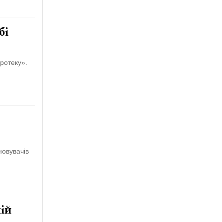
бі
ротеку».
новувачів
ій