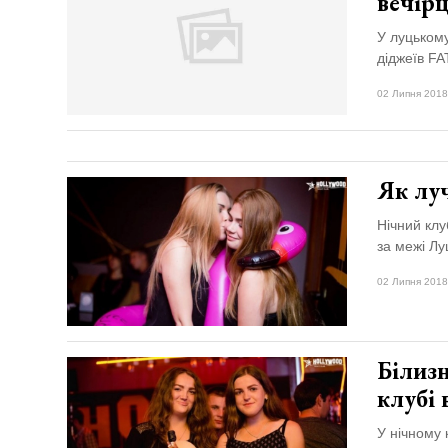
вечірц
У луцьком
діджеїв F
02 Липня 2018
Як луч
Нічний клу
за межі Лу
02 Липня 2018
Білизн
клубі 
У нічному 