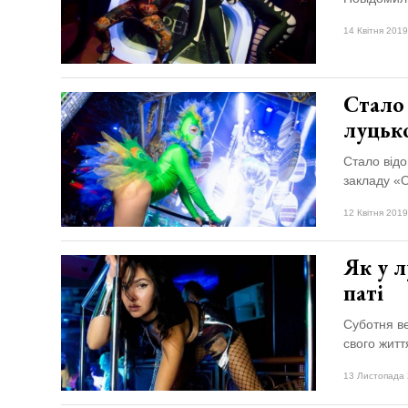
14 Квітня 2019
Стало 
луцьк
Стало відо
закладу «
12 Квітня 2019
Як у л
паті
Суботня ве
свого житт
13 Листопада 