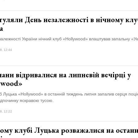
гуляли День незалежності в нічному клу
а
алежності України нічний клуб «Hollywood» влаштував запальну «Ук
8, 12:44
ани відривалися на липневій вечірці у
ywood»
б Луцька «Hollywood» в останній тиждень липня запалив серця поці
ідпочинку яскравою тусою.
8, 12:22
ому клубі Луцька розважалися на останн