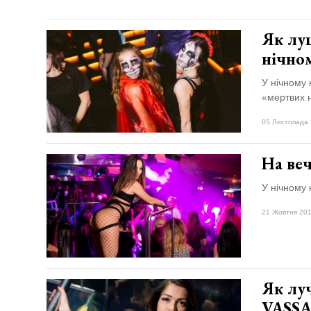
Як луц
нічно
У нічному 
«мертвих н
05 Листопада 
На веч
У нічному 
21 Жовтня 201
Як луч
VASSA