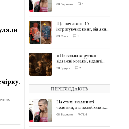
одягати сукні. ФОТО
08 Березня
1
Що почитати: 15
гуляли
інтригуючих книг, від яких
важко відірватись. ФОТО
03 Січня
1
.
«Пекельна хоругва»:
відважні козаки, відмиті
чорти та відчайдушний
28 Грудня
2
домовик Веніамін. ВІДГУК
чірку.
ПЕРЕГЛЯДАЮТЬ
учних
На стилі: знамениті
чоловіки, які полюбляють
одягати сукні. ФОТО
08 Березня
7816