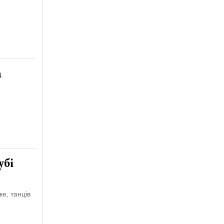
а
убі
ке, танців