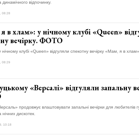
а динамічного відпочинку.
, 08:28
я в хлам»: у нічному клубі «Queen» від
ьну вечірку. ФОТО
 нічному клубі «Queen» відгуляли спекотну вечірку «Мам, я в хлам»
, 08:29
уцькому «Версалі» відгуляли запальну ве
О
ерсаль» продовжує влаштовувати запальні вечірки для любителів г
а нічних дискотек.
9, 10:18