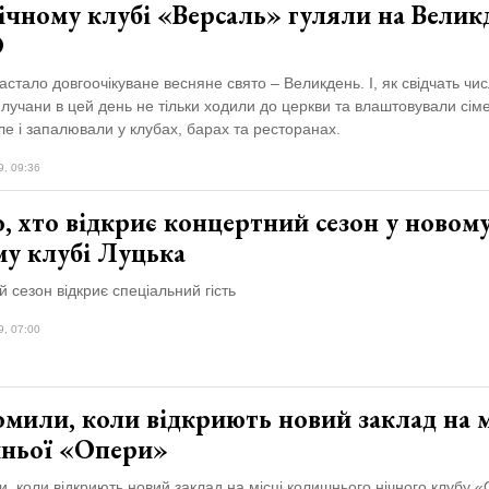
ічному клубі «Версаль» гуляли на Велик
О
настало довгоочікуване весняне свято – Великдень. І, як свідчать чи
 лучани в цей день не тільки ходили до церкви та влаштовували сім
ле і запалювали у клубах, барах та ресторанах.
9, 09:36
, хто відкриє концертний сезон у новом
му клубі Луцька
 сезон відкриє спеціальний гість
9, 07:00
мили, коли відкриють новий заклад на м
ньої «Опери»
, коли відкриють новий заклад на місці колишнього нічного клубу 