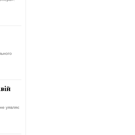
льного
вій
 не уявляє