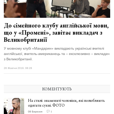
До сімейного клубу англійської мови,
що у «Промені», завітає викладач з
Великобританії
У мовному клубі «Мандарин» викладають українські вчителі
англійської, вчитель-американець та – ексклюзивно – викладач
з Великобританії.
28 Жовтня 2019, 08:28
КОМЕНТУЮТЬ
На стилі: знамениті чоловіки, які полюбляють
одягати сукні. ФОТО
08 Березня
1