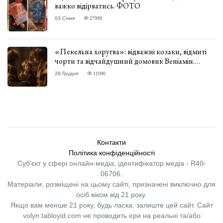
важко відірватись. ФОТО
03 Січня
27999
«Пекельна хоругва»: відважні козаки, відмиті
чорти та відчайдушний домовик Веніамін.
ВІДГУК
28 Грудня
11090
Контакти
Політика конфіденційності
Суб'єкт у сфері онлайн-медіа; ідентифікатор медіа - R40-
06706.
Матеріали, розміщені на цьому сайті, призначені виключно для
осіб віком від 21 року.
Якщо вам менше 21 року, будь ласка, залиште цей сайт.
Сайт
volyn.tabloyid.com не проводить ігри на реальні та/або