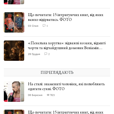
Що почитати: 15 інтригуючих книг, від яких
важко відірватись. ФОТО
03 Січня
1
«Пекельна хоругва»: відважні козаки, відмиті
чорти та відчайдушний домовик Веніамін.
ВІДГУК
28 Грудня
2
ПЕРЕГЛЯДАЮТЬ
На стилі: знамениті чоловіки, які полюбляють
одягати сукні. ФОТО
08 Березня
7821
Що почитати: 15 інтригуючих книг, від яких