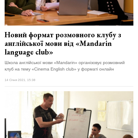
відбулася
XIX
29 Липня 2026
Спартакіада
574 переглядів
VolWe...
Всі розділи
Новий формат розмовного клубу з
англійської мови від «Mandarin
Персона
language club»
Лайф
Школа англійської мови «Mandarin» організовує розмовний
Афіша
клуб на тему «Cinema English club» у форматі онлайн
ZONE 18+
14 Січня 2021, 15:38
Контакти
Політика конфіденційності