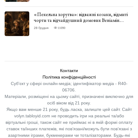
«Пекельна хоругва»: відважні козаки, відмиті
чорти та відчайдушний домовик Веніамін.
ВІДГУК
28 Грудня
11090
Контакти
Політика конфіденційності
Суб'єкт у сфері онлайн-медіа; ідентифікатор медіа - R40-
06706.
Матеріали, розміщені на цьому сайті, призначені виключно для
осіб віком від 21 року.
Якщо вам менше 21 року, будь ласка, залиште цей сайт.
Сайт
volyn.tabloyid.com не проводить ігри на реальні та/або
віртуальні гроші, також сайт не приймає ні в якій формі оплату
ставок та/інших платежів, які пов’язані/можуть бути пов’язані з
азартними іграми, букмекерами чи тоталізаторами. Будь-які