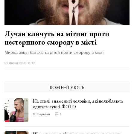
відбулася
XIX
29 Липня 2026
Спартакіада
571 переглядів
VolWe...
Всі розділи
Лучан кличуть на мітинг проти
нестерпного смороду в місті
Персона
Лайф
Мирна акція батьків та дітей проти смороду в місті
Афіша
01 Липня 2019, 11:16
ZONE 18+
КОМЕНТУЮТЬ
Контакти
Політика конфіденційності
На стилі: знамениті чоловіки, які полюбляють
одягати сукні. ФОТО
08 Березня
1