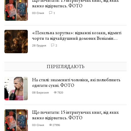
Що почитати: 15 інтригуючих книг, від яких
важко відірватись. ФОТО
03 Січня
1
«Пекельна хоругва»: відважні козаки, відмиті
чорти та відчайдушний домовик Веніамін.
ВІДГУК
28 Грудня
2
ПЕРЕГЛЯДАЮТЬ
На стилі: знамениті чоловіки, які полюбляють
одягати сукні. ФОТО
08 Березня
7820
Що почитати: 15 інтригуючих книг, від яких
важко відірватись. ФОТО
03 Січня
27996