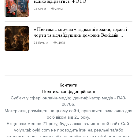
важко відірватись. ФОТО
03 Січня
27972
«Пекельна хоругва»: відважні козаки, відмиті
чорти та відчайдушний домовик Веніамін.
ВІДГУК
28 Грудня
11078
Контакти
Політика конфіденційності
Суб'єкт у сфері онлайн-медіа; ідентифікатор медіа - R40-
06706.
Матеріали, розміщені на цьому сайті, призначені виключно для
осіб віком від 21 року.
Якщо вам менше 21 року, будь ласка, залиште цей сайт.
Сайт
volyn.tabloyid.com не проводить ігри на реальні та/або
віртуальні гроші, також сайт не приймає ні в якій формі оплату