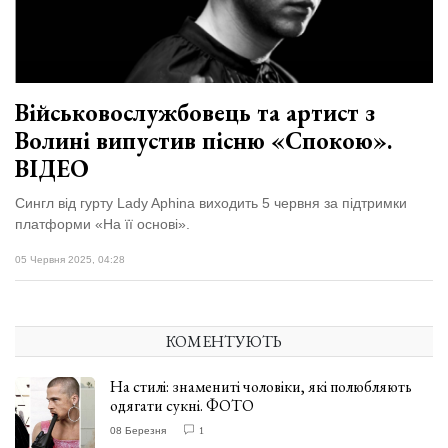
Зіньківський
залишив у
27 Липня 2026
Луцьку
744 переглядів
три...
Всі розділи
Військовослужбовець та артист з
Волині випустив пісню «Спокою».
Персона
ВІДЕО
Лайф
Сингл від гурту Lady Aphina виходить 5 червня за підтримки
Афіша
платформи «На її основі».
ZONE 18+
05 Червня 2025, 04:28
Контакти
Політика конфіденційності
КОМЕНТУЮТЬ
На стилі: знамениті чоловіки, які полюбляють
одягати сукні. ФОТО
08 Березня
1