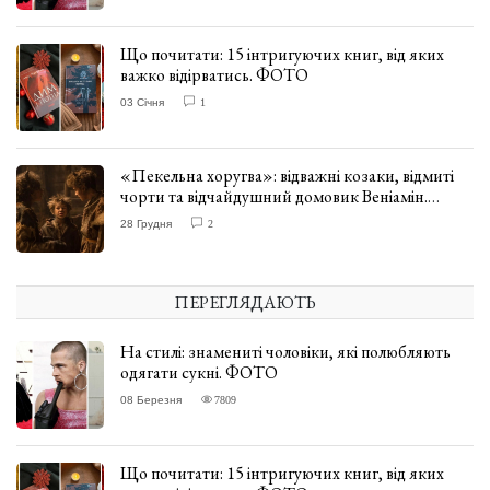
Що почитати: 15 інтригуючих книг, від яких
важко відірватись. ФОТО
03 Січня
1
«Пекельна хоругва»: відважні козаки, відмиті
чорти та відчайдушний домовик Веніамін.
ВІДГУК
28 Грудня
2
ПЕРЕГЛЯДАЮТЬ
На стилі: знамениті чоловіки, які полюбляють
одягати сукні. ФОТО
08 Березня
7809
Що почитати: 15 інтригуючих книг, від яких