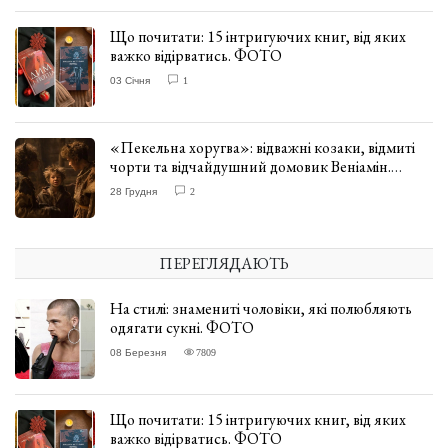
Що почитати: 15 інтригуючих книг, від яких
важко відірватись. ФОТО
03 Січня
1
«Пекельна хоругва»: відважні козаки, відмиті
чорти та відчайдушний домовик Веніамін.
ВІДГУК
28 Грудня
2
ПЕРЕГЛЯДАЮТЬ
На стилі: знамениті чоловіки, які полюбляють
одягати сукні. ФОТО
08 Березня
7809
Що почитати: 15 інтригуючих книг, від яких
важко відірватись. ФОТО