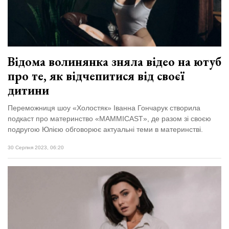
Відома волинянка зняла відео на ютуб
про те, як відчепитися від своєї
дитини
Переможниця шоу «Холостяк» Іванна Гончарук створила
подкаст про материнство «MAMMICAST», де разом зі своєю
подругою Юлією обговорює актуальні теми в материнстві.
30 Серпня 2023, 06:20