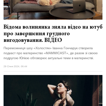
Зіньківський
залишив у
27 Липня 2026
Луцьку
725 переглядів
три...
Всі розділи
Відома волинянка зняла відео на ютуб
про завершення грудного
Персона
вигодовування. ВІДЕО
Лайф
Переможниця шоу «Холостяк» Іванна Гончарук створила
Афіша
подкаст про материнство «MAMMICAST», де разом зі своєю
ZONE 18+
подругою Юлією обговорює актуальні теми в материнстві.
29 Січня 2024, 06:44
Контакти
Політика конфіденційності