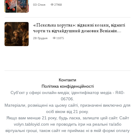
03 Січня
27968
«Пекельна хоругва»: відважні козаки, відмиті
чорти та відчайдушний домовик Веніамін.
ВІДГУК
28 Грудня
11075
Контакти
Політика конфіденційності
Суб'єкт у сфері онлайн-медіа; ідентифікатор медіа - R40-
06706.
Матеріали, розміщені на цьому сайті, призначені виключно для
осіб віком від 21 року.
Якщо вам менше 21 року, будь ласка, залиште цей сайт.
Сайт
volyn.tabloyid.com не проводить ігри на реальні та/або
віртуальні гроші, також сайт не приймає ні в якій формі оплату