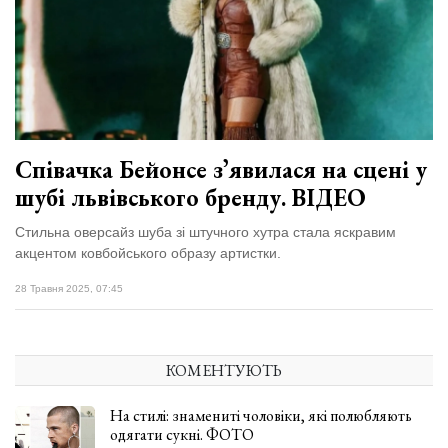
відбулася
XIX
29 Липня 2026
Спартакіада
555 переглядів
VolWe...
Всі розділи
Персона
Співачка Бейонсе зʼявилася на сцені у
Лайф
шубі львівського бренду. ВІДЕО
Афіша
Стильна оверсайз шуба зі штучного хутра стала яскравим
ZONE 18+
акцентом ковбойського образу артистки.
28 Травня 2025, 07:45
Контакти
Політика конфіденційності
КОМЕНТУЮТЬ
На стилі: знамениті чоловіки, які полюбляють
одягати сукні. ФОТО