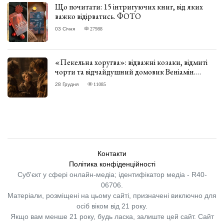
Що почитати: 15 інтригуючих книг, від яких
важко відірватись. ФОТО
03 Січня
27988
«Пекельна хоругва»: відважні козаки, відмиті
чорти та відчайдушний домовик Веніамін.
ВІДГУК
28 Грудня
11085
Контакти
Політика конфіденційності
Суб'єкт у сфері онлайн-медіа; ідентифікатор медіа - R40-
06706.
Матеріали, розміщені на цьому сайті, призначені виключно для
осіб віком від 21 року.
Якщо вам менше 21 року, будь ласка, залиште цей сайт.
Сайт