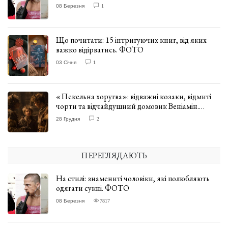
08 Березня
1
Що почитати: 15 інтригуючих книг, від яких
важко відірватись. ФОТО
03 Січня
1
«Пекельна хоругва»: відважні козаки, відмиті
чорти та відчайдушний домовик Веніамін.
ВІДГУК
28 Грудня
2
ПЕРЕГЛЯДАЮТЬ
На стилі: знамениті чоловіки, які полюбляють
одягати сукні. ФОТО
08 Березня
7817