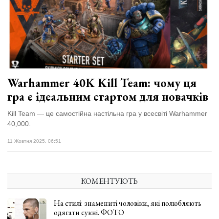
Зіньківський
залишив у
27 Липня 2026
Луцьку
705 переглядів
три...
Всі розділи
Персона
Warhammer 40K Kill Team: чому ця
Лайф
гра є ідеальним стартом для новачків
Афіша
Kill Team — це самостійна настільна гра у всесвіті Warhammer
ZONE 18+
40,000.
Контакти
11 Жовтня 2025, 06:51
Політика конфіденційності
КОМЕНТУЮТЬ
На стилі: знамениті чоловіки, які полюбляють
одягати сукні. ФОТО