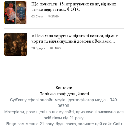
Що почитати: 15 інтригуючих книг, від яких
важко відірватись. ФОТО
03 Січня
27960
«Пекельна хоругва»: відважні козаки, відмиті
чорти та відчайдушний домовик Веніамін.
ВІДГУК
28 Грудня
11073
Контакти
Політика конфіденційності
Суб'єкт у сфері онлайн-медіа; ідентифікатор медіа - R40-
06706.
Матеріали, розміщені на цьому сайті, призначені виключно для
осіб віком від 21 року.
Якщо вам менше 21 року, будь ласка, залиште цей сайт.
Сайт