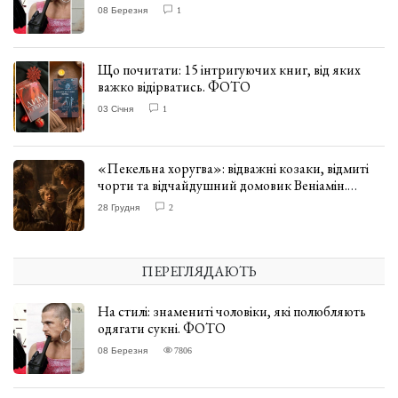
08 Березня
1
Що почитати: 15 інтригуючих книг, від яких
важко відірватись. ФОТО
03 Січня
1
«Пекельна хоругва»: відважні козаки, відмиті
чорти та відчайдушний домовик Веніамін.
ВІДГУК
28 Грудня
2
ПЕРЕГЛЯДАЮТЬ
На стилі: знамениті чоловіки, які полюбляють
одягати сукні. ФОТО
08 Березня
7806