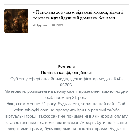
«Пекельна хоругва»: відважні козаки, відмиті
чорти та відчайдушний домовик Веніамін.
ВІДГУК
28 Грудня
11089
Контакти
Політика конфіденційності
Суб'єкт у сфері онлайн-медіа; ідентифікатор медіа - R40-
06706.
Матеріали, розміщені на цьому сайті, призначені виключно для
осіб віком від 21 року.
Якщо вам менше 21 року, будь ласка, залиште цей сайт.
Сайт
volyn.tabloyid.com не проводить ігри на реальні та/або
віртуальні гроші, також сайт не приймає ні в якій формі оплату
ставок та/інших платежів, які пов’язані/можуть бути пов’язані з
азартними іграми, букмекерами чи тоталізаторами. Будь-які