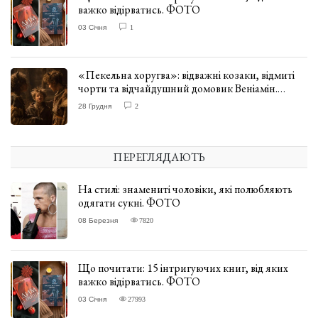
важко відірватись. ФОТО
03 Січня
1
«Пекельна хоругва»: відважні козаки, відмиті
чорти та відчайдушний домовик Веніамін.
ВІДГУК
28 Грудня
2
ПЕРЕГЛЯДАЮТЬ
На стилі: знамениті чоловіки, які полюбляють
одягати сукні. ФОТО
08 Березня
7820
Що почитати: 15 інтригуючих книг, від яких
важко відірватись. ФОТО
03 Січня
27993