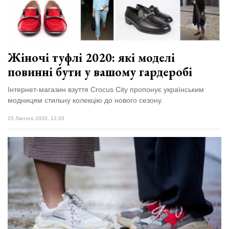
відбулася
XIX
29 Липня 2026
Спартакіада
568 переглядів
VolWe...
Всі розділи
Жіночі туфлі 2020: які моделі
повинні бути у вашому гардеробі
Персона
Лайф
Інтернет-магазин взуття Crocus City пропонує українським
модницям стильну колекцію до нового сезону.
Афіша
25 Лютого 2020, 12:20
ZONE 18+
Контакти
Політика конфіденційності