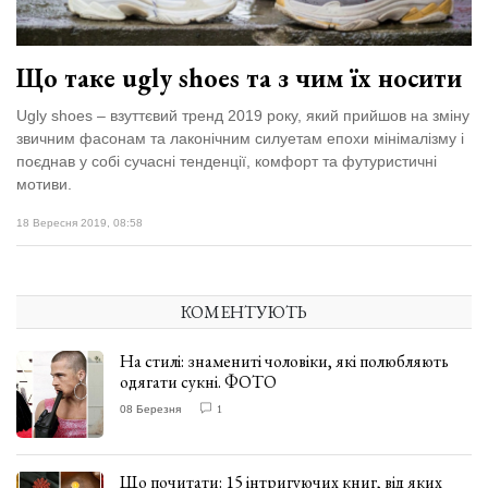
Що таке ugly shoes та з чим їх носити
Ugly shoes – взуттєвий тренд 2019 року, який прийшов на зміну
звичним фасонам та лаконічним силуетам епохи мінімалізму і
поєднав у собі сучасні тенденції, комфорт та футуристичні
мотиви.
18 Вересня 2019, 08:58
КОМЕНТУЮТЬ
На стилі: знамениті чоловіки, які полюбляють
одягати сукні. ФОТО
08 Березня
1
Що почитати: 15 інтригуючих книг, від яких