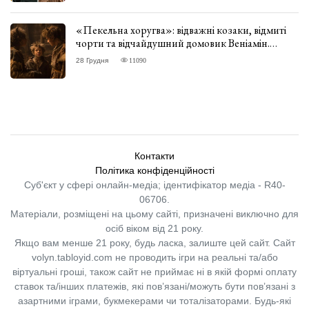
«Пекельна хоругва»: відважні козаки, відмиті
чорти та відчайдушний домовик Веніамін.
ВІДГУК
28 Грудня
11090
Контакти
Політика конфіденційності
Суб'єкт у сфері онлайн-медіа; ідентифікатор медіа - R40-
06706.
Матеріали, розміщені на цьому сайті, призначені виключно для
осіб віком від 21 року.
Якщо вам менше 21 року, будь ласка, залиште цей сайт.
Сайт
volyn.tabloyid.com не проводить ігри на реальні та/або
віртуальні гроші, також сайт не приймає ні в якій формі оплату
ставок та/інших платежів, які пов’язані/можуть бути пов’язані з
азартними іграми, букмекерами чи тоталізаторами. Будь-які