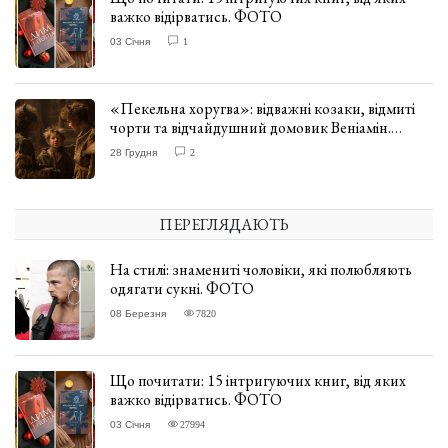
важко відірватись. ФОТО
03 Січня
1
«Пекельна хоругва»: відважні козаки, відмиті
чорти та відчайдушний домовик Веніамін.
ВІДГУК
28 Грудня
2
ПЕРЕГЛЯДАЮТЬ
На стилі: знамениті чоловіки, які полюбляють
одягати сукні. ФОТО
08 Березня
7820
Що почитати: 15 інтригуючих книг, від яких
важко відірватись. ФОТО
03 Січня
27994