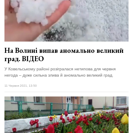
відбулася
XIX
29 Липня 2026
Спартакіада
570 переглядів
VolWe...
Всі розділи
Персона
На Волині випав аномально великий
Лайф
град. ВІДЕО
Афіша
У Ковельському районі розігралася нетипова для червня
ZONE 18+
негода – дуже сильна злива й аномально великий град.
Контакти
11 Червня 2021, 13:50
Політика конфіденційності