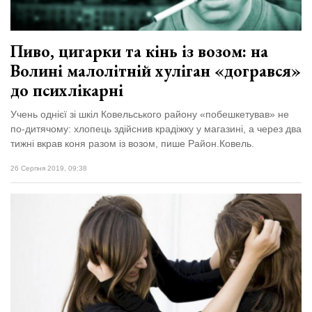
Пиво, цигарки та кінь із возом: на
Волині малолітній хуліган «догрався»
до психлікарні
Учень однієї зі шкіл Ковельського району «побешкетував» не
по-дитячому: хлопець здійснив крадіжку у магазині, а через два
тижні вкрав коня разом із возом, пише Район.Ковель.
26 Серпня 2019, 09:38