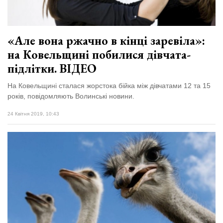
«Але вона ржачно в кінці заревіла»:
на Ковельщині побилися дівчата-
підлітки. ВІДЕО
На Ковельщині сталася жорстока бійка між дівчатами 12 та 15
років, повідомляють Волинські новини.
24 Квітня 2019, 10:43