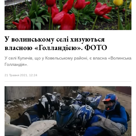
У волинському селі хизуються
власною «Голландією». ФОТО
У селі Купичів, що у Ковельському районі, є власна «Волинська
Голландія».
21 Травня 2021, 12:24