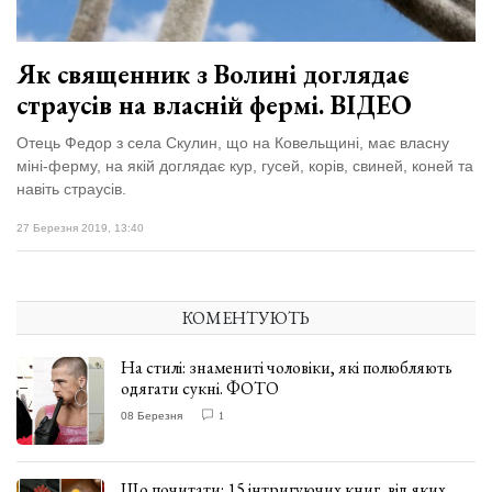
Як священник з Волині доглядає
страусів на власній фермі. ВІДЕО
Отець Федор з села Скулин, що на Ковельщині, має власну
міні-ферму, на якій доглядає кур, гусей, корів, свиней, коней та
навіть страусів.
27 Березня 2019, 13:40
КОМЕНТУЮТЬ
На стилі: знамениті чоловіки, які полюбляють
одягати сукні. ФОТО
08 Березня
1
Що почитати: 15 інтригуючих книг, від яких